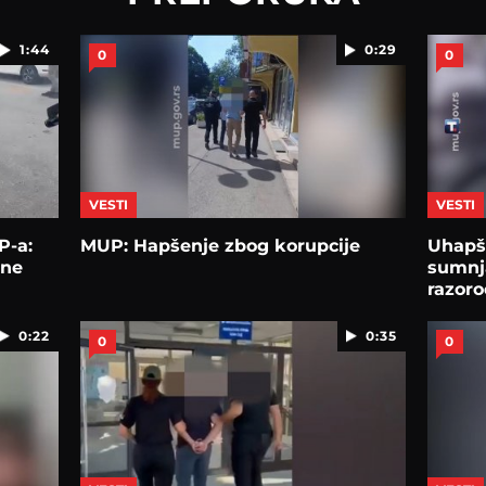
1:44
0:29
0
0
VESTI
VESTI
P-a:
MUP: Hapšenje zbog korupcije
Uhapš
lne
sumnj
razoro
0:22
0:35
0
0