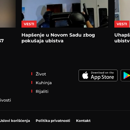
VESTI
VESTI
Hapšenje u Novom Sadu zbog
Uhapš
37
pokušaja ubistva
ubist
Život
Kuhinja
Rijaliti
ivosti
Uslovi korišćenja
Politika privatnosti
Kontakt