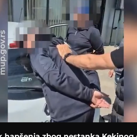
Loaded
:
71.01%
 hapšenja zbog nestanka Kekinog