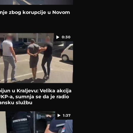
nje zbog korupcije u Novom
0:30
ijun u Kraljevu: Velika akcija
UKP-a, sumnja se da je radio
bansku službu
1:37