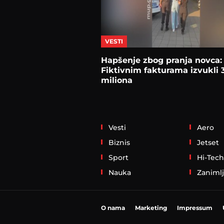
VESTI
Hapšenje zbog pranja novca:
Fiktivnim fakturama izvukli 
miliona
Vesti
Aero
Biznis
Jetset
Sport
Hi-Tech
Nauka
Zanimlj
O nama
Marketing
Impressum