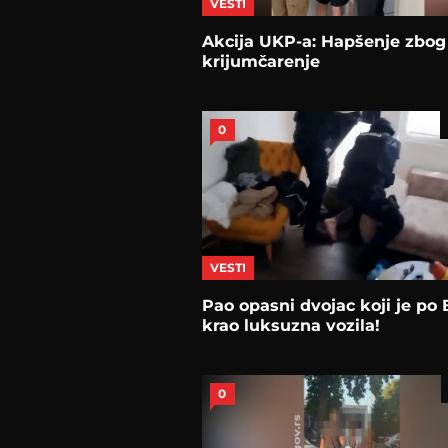
VESTI
Akcija UKP-a: Hapšenje zbog
krijumčarenje
0
VESTI
Pao opasni dvojac koji je po
krao luksuzna vozila!
0