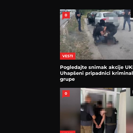
0
VESTI
Pogledajte snimak akcije UK
Uhapšeni pripadnici krimina
grupe
0