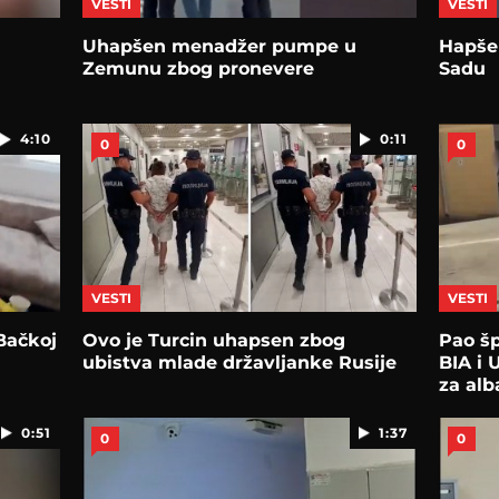
VESTI
VESTI
Uhapšen menadžer pumpe u
Hapše
Zemunu zbog pronevere
Sadu
4:10
0:11
0
0
VESTI
VESTI
 Bačkoj
Ovo je Turcin uhapsen zbog
Pao šp
ubistva mlade državljanke Rusije
BIA i 
za al
0:51
1:37
0
0