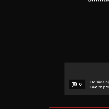
Do sada ni
0
Budite prv