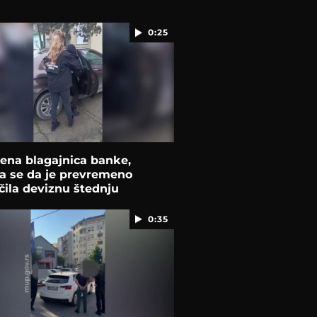
0:25
ena blagajnica banke,
a se da je prevremeno
čila deviznu štednju
0:35