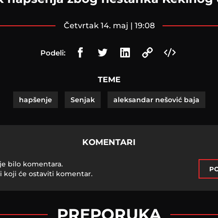
četvrtak 14. maj | 19:08
Podeli:
TEME
hapšenje
Senjak
aleksandar nešović baja
KOMENTARI
je bilo komentara.
PO
i koji će ostaviti komentar.
PREPORUKA