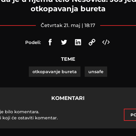
otkopavanja bureta
četvrtak 21. maj | 18:17
Podeli:
TEME
otkopavanje bureta
unsafe
KOMENTARI
je bilo komentara.
PO
i koji će ostaviti komentar.