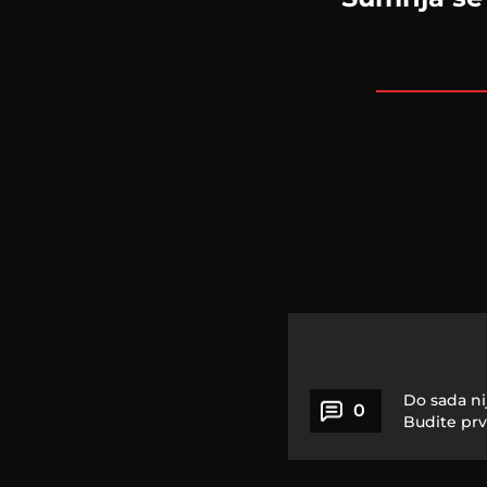
Do sada ni
0
Budite prv