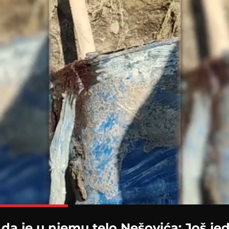
Loaded
:
100.00%
da je u njemu telo Nešovića: Još j