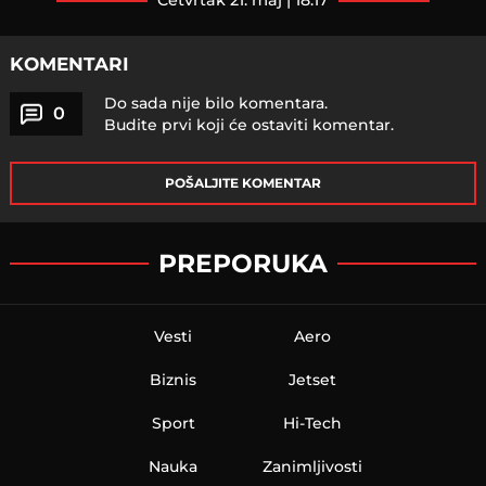
četvrtak 21. maj | 18:17
KOMENTARI
Do sada nije bilo komentara.
0
Budite prvi koji će ostaviti komentar.
POŠALJITE KOMENTAR
PREPORUKA
Vesti
Aero
Biznis
Jetset
Sport
Hi-Tech
Nauka
Zanimljivosti