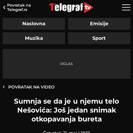
Povratak na
Telegraf.rs
Naslovna
Emisije
Muzika
Sport
‹
POVRATAK NA VIDEO
Sumnja se da je u njemu telo
Nešovića: Još jedan snimak
otkopavanja bureta