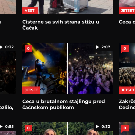
VESTI
JETSET
u
Cisterne sa svih strana stižu u
Ceca d
Čačak
0:32
2:07
0
0
JETSET
JETSET
Ceca u brutalnom stajlingu pred
Zakrče
zlilo,
čačnskom publikom
Cecin
0:55
0:32
0
0