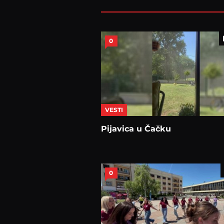
0
VESTI
Pijavica u Čačku
0