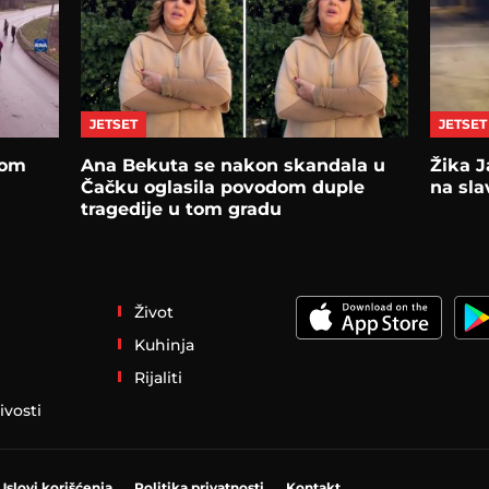
JETSET
JETSET
rom
Ana Bekuta se nakon skandala u
Žika J
Čačku oglasila povodom duple
na sla
tragedije u tom gradu
Život
Kuhinja
Rijaliti
ivosti
Uslovi korišćenja
Politika privatnosti
Kontakt