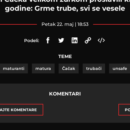
godine: Grme trube, svi se vesele
petak 22. maj | 18:53
Podeli:
TEME
maturanti
matura
Čačak
trubači
unsafe
KOMENTARI
AJTE KOMENTARE
PO