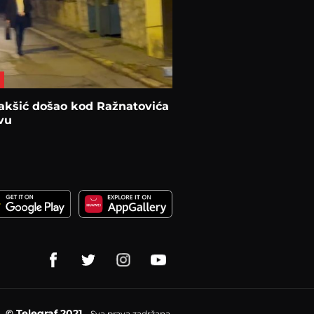
akšić došao kod Ražnatovića
vu
© Telegraf 2021
Sva prava zadržana.