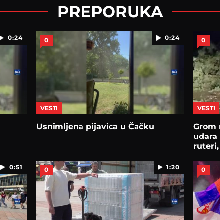
PREPORUKA
0:24
0:24
0
0
VESTI
VESTI
Usnimljena pijavica u Čačku
Grom 
udara 
ruteri
0:51
1:20
0
0