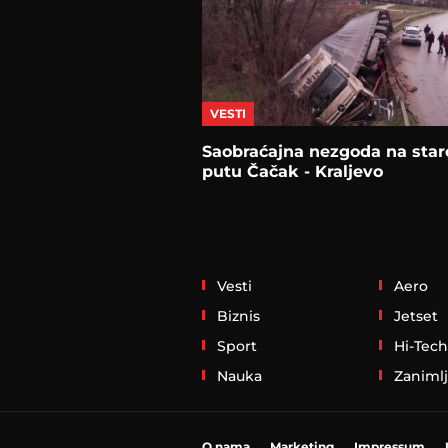
VESTI
Saobraćajna nezgoda na sta
putu Čačak - Kraljevo
Vesti
Aero
Biznis
Jetset
Sport
Hi-Tech
Nauka
Zanimlj
O nama
Marketing
Impressum