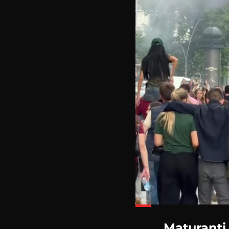
Loaded
:
33.38%
Maturanti 