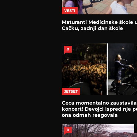
VESTI
Maturanti Medicinske škole 
Čačku, zadnji dan škole
0
JETSET
Ceca momentalno zaustavila
koncert! Devojci ispred nje po
ona odmah reagovala
0