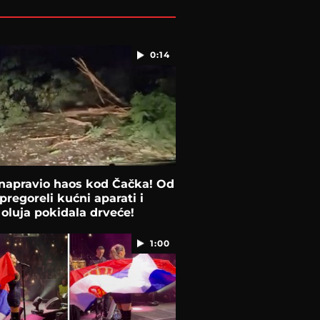
0:14
napravio haos kod Čačka! Od
pregoreli kućni aparati i
, oluja pokidala drveće!
1:00