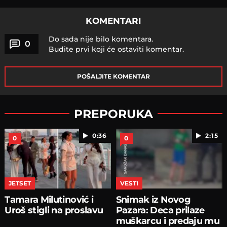
KOMENTARI
Do sada nije bilo komentara.
0
Budite prvi koji će ostaviti komentar.
POŠALJITE KOMENTAR
PREPORUKA
0:36
2:15
0
0
JETSET
VESTI
Tamara Milutinović i
Snimak iz Novog
Uroš stigli na proslavu
Pazara: Deca prilaze
muškarcu i predaju mu