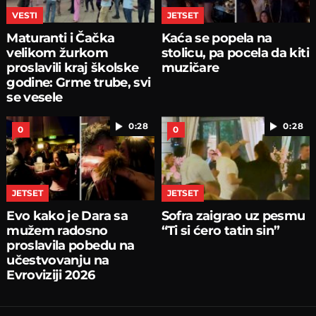
VESTI
JETSET
Maturanti i Čačka
Kaća se popela na
velikom žurkom
stolicu, pa pocela da kiti
proslavili kraj školske
muzičare
godine: Grme trube, svi
se vesele
0:28
0:28
0
0
JETSET
JETSET
Evo kako je Dara sa
Sofra zaigrao uz pesmu
mužem radosno
“Ti si ćero tatin sin”
proslavila pobedu na
učestvovanju na
Evroviziji 2026