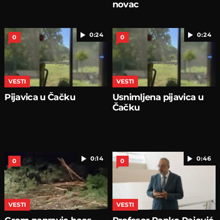
novac
0:24
0:24
0
0
VESTI
VESTI
Pijavica u Čačku
Usnimljena pijavica u
Čačku
0:14
0:46
0
0
VESTI
VESTI