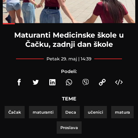
Loaded
:
77.30%
Maturanti Medicinske škole u
Čačku, zadnji dan škole
petak 29. maj | 14:39
Podeli:
TEME
Čačak
maturanti
Deca
učenici
matura
Proslava