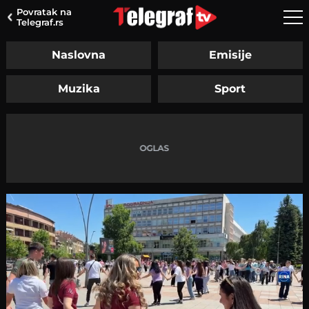
Povratak na
Telegraf.rs
Naslovna
Emisije
Muzika
Sport