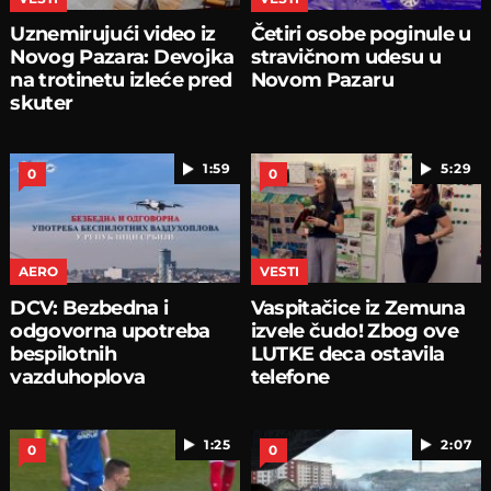
Uznemirujući video iz
Četiri osobe poginule u
Novog Pazara: Devojka
stravičnom udesu u
na trotinetu izleće pred
Novom Pazaru
skuter
1:59
5:29
0
0
AERO
VESTI
DCV: Bezbedna i
Vaspitačice iz Zemuna
odgovorna upotreba
izvele čudo! Zbog ove
bespilotnih
LUTKE deca ostavila
vazduhoplova
telefone
1:25
2:07
0
0