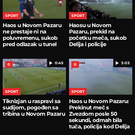
SPORT
SPORT
Haos u Novom Pazaru
Haosu u Novom
ne prestaje ni na
Pazaru, prekid na
poluvremenu, sukob
početku meča, sukob
pred odlazak u tunel
Delija i policije
0:45
3:03
0
0
SPORT
SPORT
Tiknizjan u raspravi sa
Haos u Novom Pazaru:
sudijom, pogođen sa
Prekinut meč s
tribina u Novom Pazaru
Zvezdom posle 50
sekundi, odmah bila
tuča, policija kod Delija