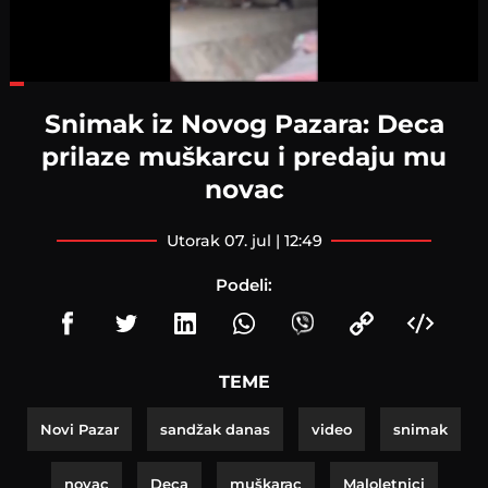
Loaded
:
29.55%
Snimak iz Novog Pazara: Deca
prilaze muškarcu i predaju mu
novac
utorak 07. jul | 12:49
Podeli:
TEME
Novi Pazar
sandžak danas
video
snimak
novac
Deca
muškarac
Maloletnici