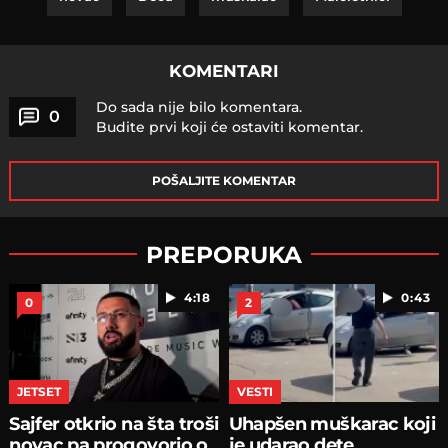
KOMENTARI
Do sada nije bilo komentara.
0
Budite prvi koji će ostaviti komentar.
POŠALJITE KOMENTAR
PREPORUKA
4:18
0:43
0
2
JETSET
VESTI
Sajfer otkrio na šta troši
Uhapšen muškarac koji
novac pa progovorio o
je udarao dete