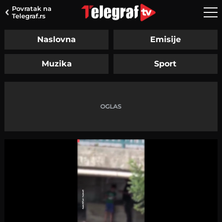
Povratak na
Telegraf.rs
Naslovna
Emisije
Muzika
Sport