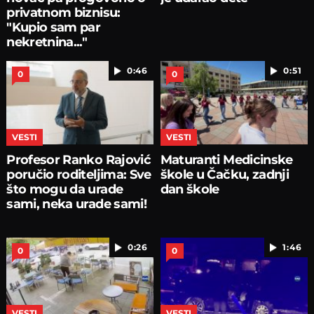
privatnom biznisu:
"Kupio sam par
nekretnina..."
0:46
0:51
0
0
VESTI
VESTI
Profesor Ranko Rajović
Maturanti Medicinske
poručio roditeljima: Sve
škole u Čačku, zadnji
što mogu da urade
dan škole
sami, neka urade sami!
0:26
1:46
0
0
VESTI
VESTI