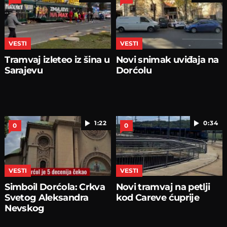
VESTI
VESTI
Tramvaj izleteo iz šina u
Novi snimak uviđaja na
Sarajevu
Dorćolu
1:22
0:34
0
0
VESTI
VESTI
Simboil Dorćola: Crkva
Novi tramvaj na petlji
Svetog Aleksandra
kod Careve ćuprije
Nevskog