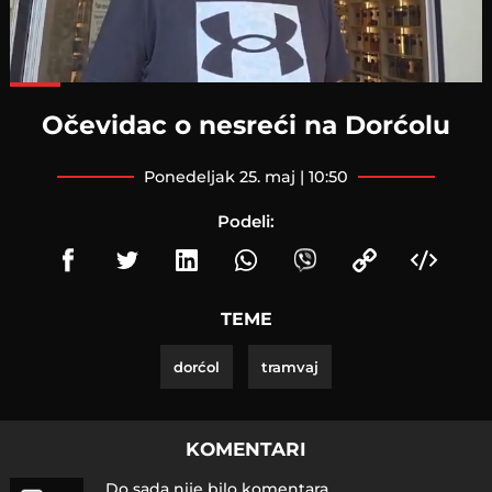
Loaded
:
99.45%
Očevidac o nesreći na Dorćolu
ponedeljak 25. maj | 10:50
Podeli:
TEME
dorćol
tramvaj
KOMENTARI
Do sada nije bilo komentara.