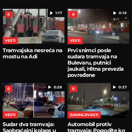
1:17
0:16
0
0
VESTI
VESTI
Tramvajska nesreća na
Prvi snimci posle
mostu na Adi
sudara tramvaja na
Bulevaru, putnici
jaukali, Hitna prevezla
povređene
0:28
0:27
0
0
VESTI
ZANIMLJIVOSTI
Sudar dva tramvaja:
Automobil protiv
Saobraćajni kolaps u
tramvaja: Pogodite ko