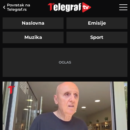
Povratak na
Telegraf.rs
Naslovna
Emisije
Muzika
Sport