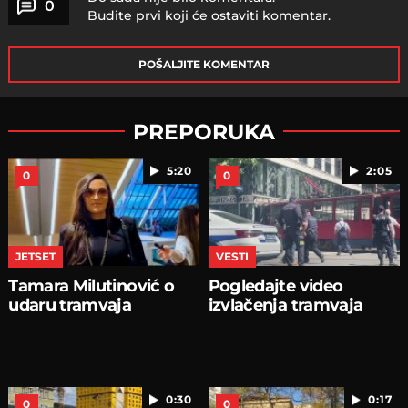
0
Budite prvi koji će ostaviti komentar.
POŠALJITE KOMENTAR
PREPORUKA
5:20
2:05
0
0
JETSET
VESTI
Tamara Milutinović o
Pogledajte video
udaru tramvaja
izvlačenja tramvaja
0:30
0:17
0
0