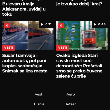
Bulevaru kralja
je izvukao deblji kraj?
Aleksandra, uviđaj u
toku
0:31
0:48
0
0
VESTI
VESTI
Sudar tramvaja i
Ovako izgleda Stari
automobila, potpuni
savski most uoči
koplas saobraćaja:
demontaže: Prošetali
Snimak sa lica mesta
smo se preko čuvene
zelene ćuprije
Vesti
Aero
Biznis
Jetset