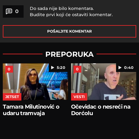
Do sada nije bilo komentara.
0
Budite prvi koji će ostaviti komentar.
POŠALJITE KOMENTAR
PREPORUKA
5:20
0:40
0
0
JETSET
VESTI
Tamara Milutinović o
Očevidac o nesreći na
udaru tramvaja
Dorćolu