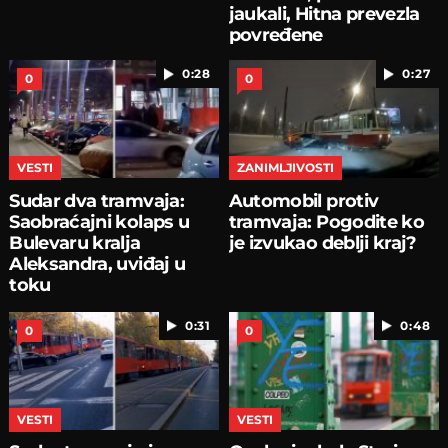
jaukali, Hitna prevezla
povređene
0:28
0:27
0
0
VESTI
ZANIMLJIVOSTI
Sudar dva tramvaja:
Automobil protiv
Saobraćajni kolaps u
tramvaja: Pogodite ko
Bulevaru kralja
je izvukao deblji kraj?
Aleksandra, uviđaj u
toku
0:31
0:48
0
0
VESTI
VESTI