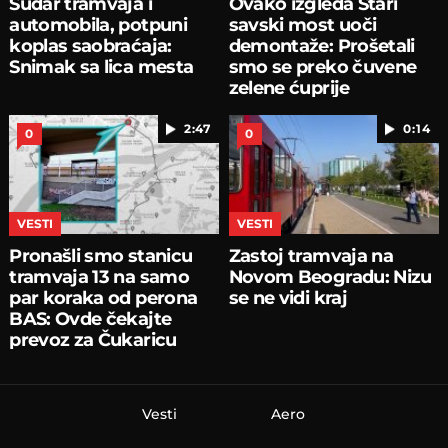
Sudar tramvaja i
Ovako izgleda Stari
automobila, potpuni
savski most uoči
koplas saobraćaja:
demontaže: Prošetali
Snimak sa lica mesta
smo se preko čuvene
zelene ćuprije
2:47
0:14
0
0
VESTI
VESTI
Pronašli smo stanicu
Zastoj tramvaja na
tramvaja 13 na samo
Novom Beogradu: Nizu
par koraka od perona
se ne vidi kraj
BAS: Ovde čekajte
prevoz za Čukaricu
Vesti
Aero