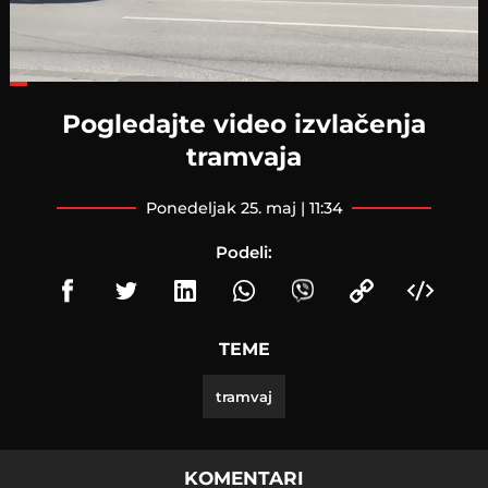
Loaded
:
31.75%
Pogledajte video izvlačenja
tramvaja
ponedeljak 25. maj | 11:34
Podeli:
TEME
tramvaj
KOMENTARI