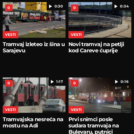
0:30
0:34
0
0
VESTI
VESTI
Tramvaj izleteo iz šina u
Novi tramvaj na petlji
Sarajevu
kod Careve ćuprije
1:17
0:16
0
0
VESTI
VESTI
Tramvajska nesreća na
Prvi snimci posle
mostu na Adi
sudara tramvaja na
Bulevaru, putnici