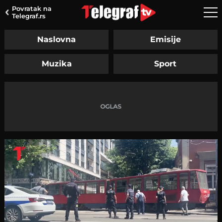
Povratak na
Telegraf.rs
Naslovna
Emisije
Muzika
Sport