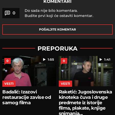
KOMENTARI
Do sada nije bilo komentara.
0
Budite prvi koji će ostaviti komentar.
POŠALJITE KOMENTAR
PREPORUKA
1:55
1:41
0
0
VESTI
VESTI
Badalić: Izazovi
Raketić: Jugoslovenska
restauracije zavise od
kinoteka čuva i druge
samog filma
predmete iz istorije
filma, plakate, knjige
snimanja...