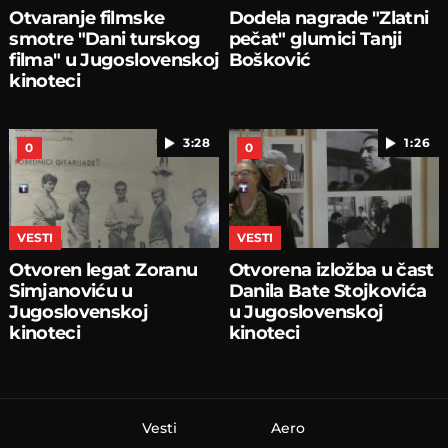
Otvaranje filmske
Dodela nagrade "Zlatni
smotre "Dani turskog
pečat" glumici Tanji
filma" u Jugoslovenskoj
Bošković
kinoteci
3:28
1:26
0
0
VESTI
VESTI
Otvoren legat Zoranu
Otvorena izložba u čast
Simjanoviću u
Danila Bate Stojkovića
Jugoslovenskoj
u Jugoslovenskoj
kinoteci
kinoteci
Vesti
Aero