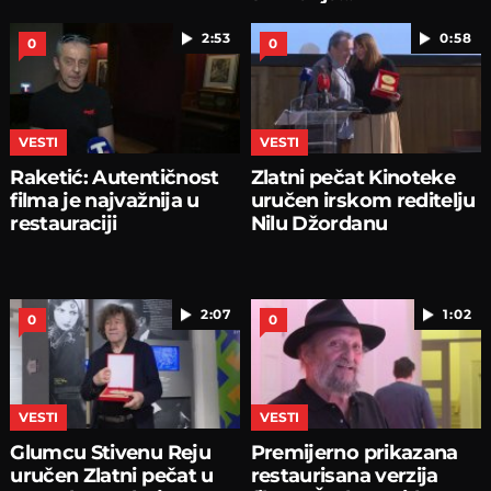
2:53
0:58
0
0
VESTI
VESTI
Raketić: Autentičnost
Zlatni pečat Kinoteke
filma je najvažnija u
uručen irskom reditelju
restauraciji
Nilu Džordanu
2:07
1:02
0
0
VESTI
VESTI
Glumcu Stivenu Reju
Premijerno prikazana
uručen Zlatni pečat u
restaurisana verzija