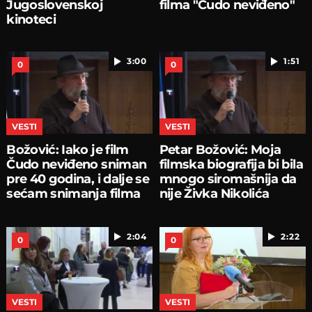
Jugoslovenskoj
filma "Čudo neviđeno"
kinoteci
3:00
1:51
0
0
VESTI
VESTI
Božović: Iako je film
Petar Božović: Moja
Čudo neviđeno sniman
filmska biografija bi bila
pre 40 godina, i dalje se
mnogo siromašnija da
sećam snimanja filma
nije Živka Nikolića
2:04
2:22
0
0
VESTI
VESTI