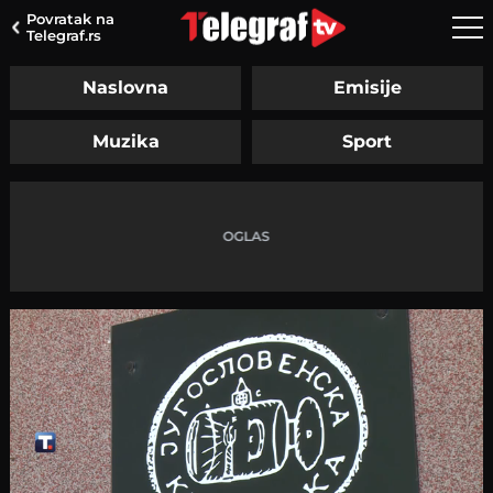
Povratak na
Telegraf.rs
Naslovna
Emisije
Muzika
Sport