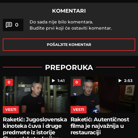
KOMENTARI
Do sada nije bilo komentara.
0
Budite prvi koji će ostaviti komentar.
POŠALJITE KOMENTAR
PREPORUKA
1:41
2:53
0
0
VESTI
VESTI
Raketić: Jugoslovenska
Raketić: Autentičnost
kinoteka čuva i druge
filma je najvažnija u
predmete iz istorije
restauraciji