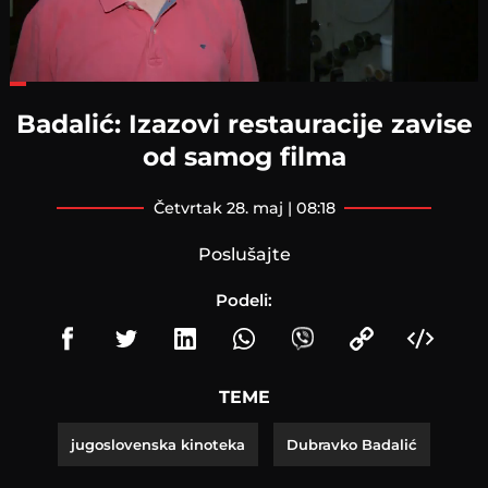
Loaded
:
31.21%
Badalić: Izazovi restauracije zavise
od samog filma
četvrtak 28. maj | 08:18
Poslušajte
Podeli:
TEME
jugoslovenska kinoteka
Dubravko Badalić