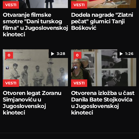
VESTI
VESTI
Otvaranje filmske
Dodela nagrade "Zlatni
smotre "Dani turskog
pečat" glumici Tanji
filma" u Jugoslovenskoj
Bošković
kinoteci
3:28
1:26
0
0
VESTI
VESTI
Otvoren legat Zoranu
Otvorena izložba u čast
Simjanoviću u
Danila Bate Stojkovića
Jugoslovenskoj
u Jugoslovenskoj
kinoteci
kinoteci