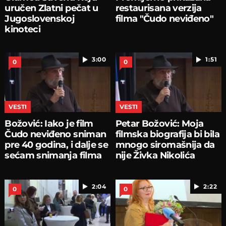
uručen Zlatni pečat u
restaurisana verzija
Jugoslovenskoj
filma "Čudo neviđeno"
kinoteci
3:00
1:51
0
0
VESTI
VESTI
Božović: Iako je film
Petar Božović: Moja
Čudo neviđeno sniman
filmska biografija bi bila
pre 40 godina, i dalje se
mnogo siromašnija da
sećam snimanja filma
nije Živka Nikolića
2:04
2:22
0
0