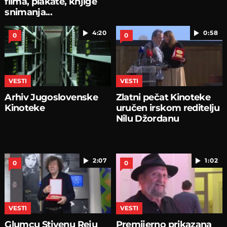
filma, plakate, knjige
snimanja...
4:20
0:58
0
0
VESTI
VESTI
Arhiv Jugoslovenske
Zlatni pečat Kinoteke
Kinoteke
uručen irskom reditelju
Nilu Džordanu
2:07
1:02
0
0
VESTI
VESTI
Glumcu Stivenu Reju
Premijerno prikazana