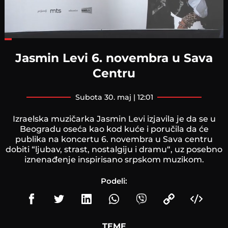
Loaded
:
29.44%
Jasmin Levi 6. novembra u Sava
Centru
subota 30. maj | 12:01
Izraelska muzičarka Jasmin Levi izjavila je da se u
Beogradu oseća kao kod kuće i poručila da će
publika na koncertu 6. novembra u Sava centru
dobiti “ljubav, strast, nostalgiju i dramu“, uz posebno
iznenađenje inspirisano srpskom muzikom.
Podeli:
TEME