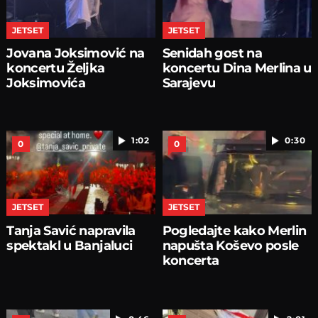
JETSET
JETSET
Jovana Joksimović na
Senidah gost na
koncertu Željka
koncertu Dina Merlina u
Joksimovića
Sarajevu
1:02
0:30
0
0
JETSET
JETSET
Tanja Savić napravila
Pogledajte kako Merlin
spektakl u Banjaluci
napušta Koševo posle
koncerta