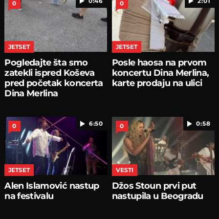
0:46
2:01
0
0
JETSET
JETSET
Pogledajte šta smo
Posle haosa na prvom
zatekli ispred Koševa
koncertu Dina Merlina,
pred početak koncerta
karte prodaju na ulici
Dina Merlina
6:50
0:58
0
0
JETSET
VESTI
Alen Islamović nastup
Džos Stoun prvi put
na festivalu
nastupila u Beogradu