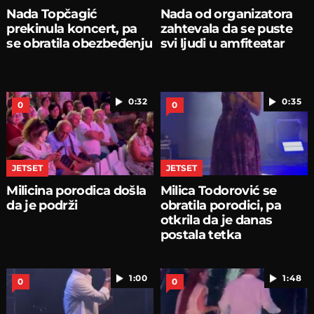
Nada Topčagić
Nada od organizatora
prekinula koncert, pa
zahtevala da se puste
se obratila obezbeđenju
svi ljudi u amfiteatar
0:32
0:35
0
0
JETSET
JETSET
Milicina porodica došla
Milica Todorović se
da je podrži
obratila porodici, pa
otkrila da je danas
postala tetka
1:00
1:48
0
0