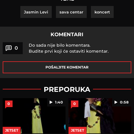
Jasmin Levi
sava centar
koncert
KOMENTARI
Do sada nije bilo komentara.
0
Budite prvi koji će ostaviti komentar.
POŠALJITE KOMENTAR
PREPORUKA
1:40
0:58
0
0
JETSET
JETSET