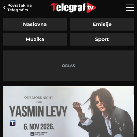
Povratak na
Telegraf.rs
Naslovna
Emisije
Muzika
Sport