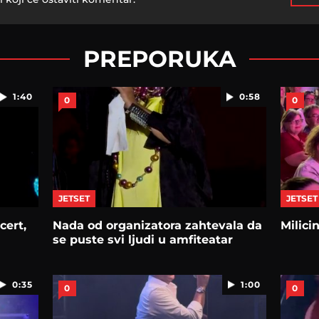
PREPORUKA
1:40
0:58
0
0
JETSET
JETSET
cert,
Nada od organizatora zahtevala da
Milici
se puste svi ljudi u amfiteatar
0:35
1:00
0
0