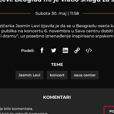
subota 30. maj | 11:58
zičarka Jasmin Levi izjavila je da se u Beogradu oseća k
 publika na koncertu 6. novembra u Sava centru dobiti “
u i dramu“, uz posebno iznenađenje inspirisano srpsko
Podeli:
TEME
Jasmin Levi
koncert
sava centar
KOMENTARI
je bilo komentara.
PO
i koji će ostaviti komentar.