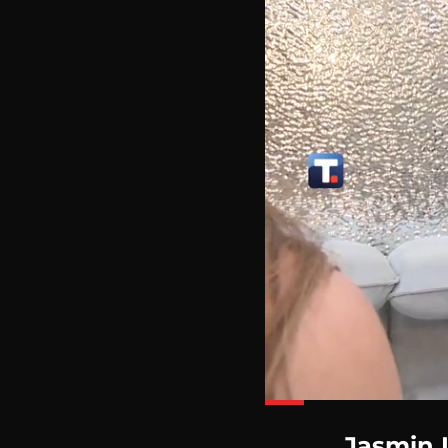
Loaded
:
25.55%
Jasmin L