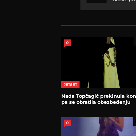
0
JETSET
Nada Topčagić prekinula kon
pa se obratila obezbeđenju
0