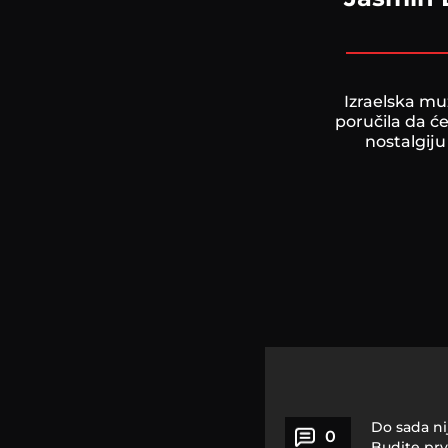
Izraelska mu
poručila da će
nostalgij
Do sada ni
0
Budite prv