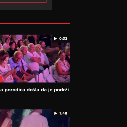
0:32
na porodica došla da je podrži
1:48