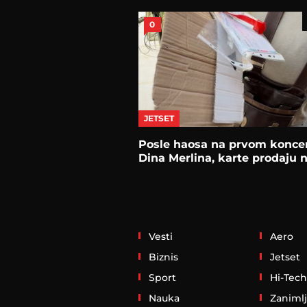
0
JETSET
Posle haosa na prvom konce
Dina Merlina, karte prodaju n
Vesti
Aero
Biznis
Jetset
Sport
Hi-Tech
Nauka
Zanimlj