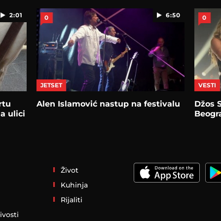
2:01
6:50
0
0
JETSET
VESTI
rtu
Alen Islamović nastup na festivalu
Džos S
a ulici
Beogr
Život
Kuhinja
Rijaliti
ivosti