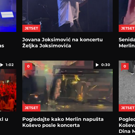
JETSET
JETSET
Jovana Joksimović na koncertu
Senida
as
Željka Joksimovića
Merlin
1:02
0:30
0
0
JETSET
JETSET
kl u
Pogledajte kako Merlin napušta
Pogled
Koševo posle koncerta
Košev
Dina M