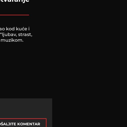
ao kod kuće i
ljubav, strast,
m muzikom.
ŠALJITE KOMENTAR