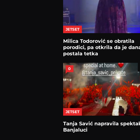
JETSET
Milica Todorović se obratila
porodici, pa otkrila da je dan
postala tetka
0
JETSET
Tanja Savić napravila spekta
Banjaluci