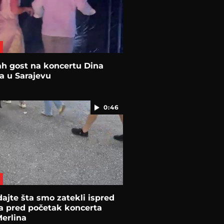
h gost na koncertu Dina
a u Sarajevu
0:46
ajte šta smo zatekli ispred
a pred početak koncerta
erlina