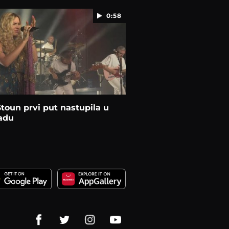
0:58
toun prvi put nastupila u
adu