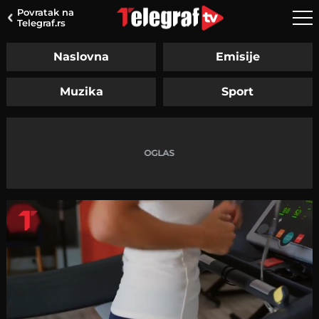
Povratak na
Telegraf.rs
Naslovna
Emisije
Muzika
Sport