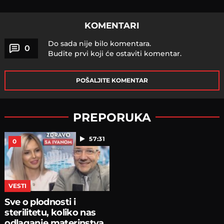
KOMENTARI
Do sada nije bilo komentara.
0
Budite prvi koji će ostaviti komentar.
POŠALJITE KOMENTAR
PREPORUKA
57:31
0
VESTI
Sve o plodnosti i
sterilitetu, koliko nas
odlaganje materinstva