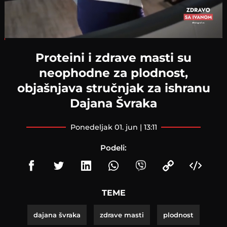
Loaded
:
1.54%
Proteini i zdrave masti su
neophodne za plodnost,
objašnjava stručnjak za ishranu
Dajana Švraka
ponedeljak 01. jun | 13:11
Podeli:
TEME
dajana švraka
zdrave masti
plodnost