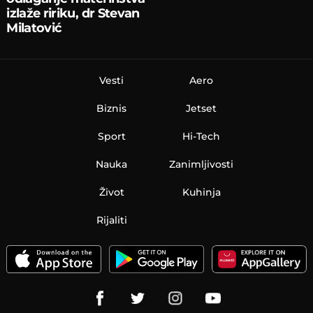
izlaže ririku, dr Stevan
Milatović
Vesti
Aero
Biznis
Jetset
Sport
Hi-Tech
Nauka
Zanimljivosti
Život
Kuhinja
Rijaliti