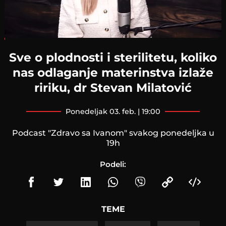
Loaded
:
1.16%
Sve o plodnosti i sterilitetu, koliko
nas odlaganje materinstva izlaže
ririku, dr Stevan Milatović
ponedeljak 03. feb. | 19:00
Podcast "Zdravo sa Ivanom" svakog ponedeljka u
19h
Podeli:
TEME