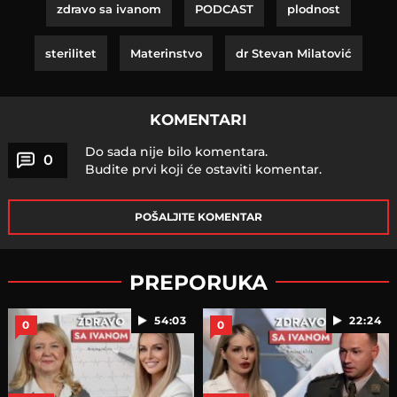
zdravo sa ivanom
PODCAST
plodnost
sterilitet
Materinstvo
dr Stevan Milatović
KOMENTARI
Do sada nije bilo komentara.
0
Budite prvi koji će ostaviti komentar.
POŠALJITE KOMENTAR
PREPORUKA
54:03
22:24
0
0