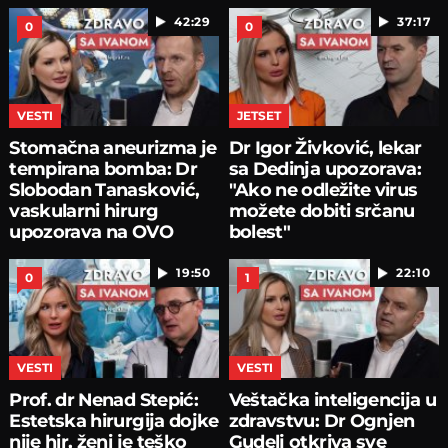
42:29
37:17
0
0
VESTI
JETSET
Stomačna aneurizma je
Dr Igor Živković, lekar
tempirana bomba: Dr
sa Dedinja upozorava:
Slobodan Tanasković,
"Ako ne odležite virus
vaskularni hirurg
možete dobiti srčanu
upozorava na OVO
bolest"
19:50
22:10
0
1
VESTI
VESTI
Prof. dr Nenad Stepić:
Veštačka inteligencija u
Estetska hirurgija dojke
zdravstvu: Dr Ognjen
nije hir, ženi je teško
Gudelj otkriva sve