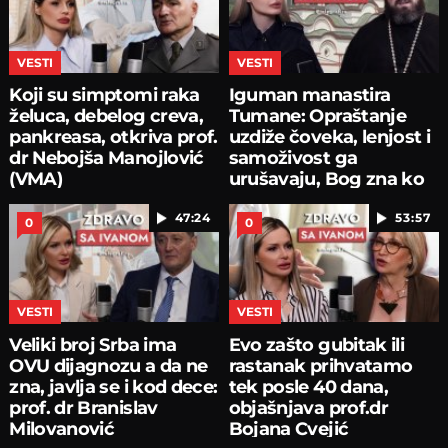
VESTI
VESTI
Koji su simptomi raka
Iguman manastira
želuca, debelog creva,
Tumane: Opraštanje
pankreasa, otkriva prof.
uzdiže čoveka, lenjost i
dr Nebojša Manojlović
samoživost ga
(VMA)
urušavaju, Bog zna ko
smo
47:24
53:57
0
0
VESTI
VESTI
Veliki broj Srba ima
Evo zašto gubitak ili
OVU dijagnozu a da ne
rastanak prihvatamo
zna, javlja se i kod dece:
tek posle 40 dana,
prof. dr Branislav
objašnjava prof.dr
Milovanović
Bojana Cvejić