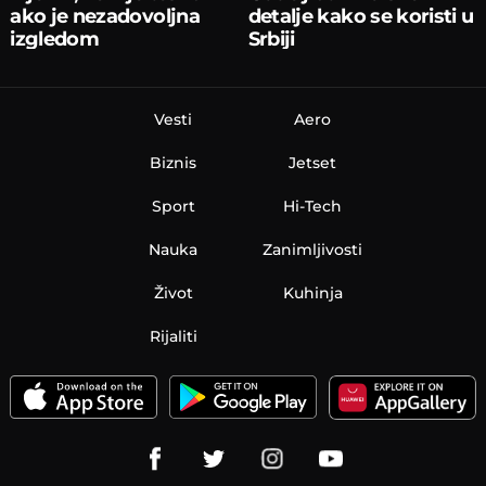
ako je nezadovoljna
detalje kako se koristi u
izgledom
Srbiji
Vesti
Aero
Biznis
Jetset
Sport
Hi-Tech
Nauka
Zanimljivosti
Život
Kuhinja
Rijaliti