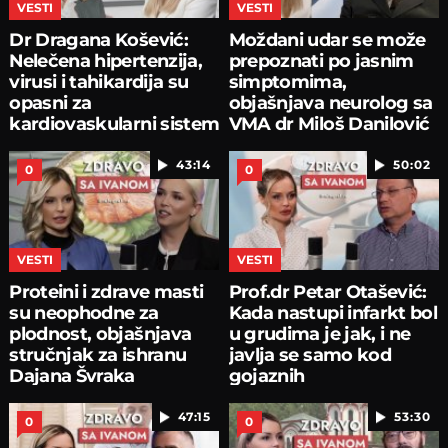
VESTI
VESTI
Dr Dragana Košević:
Moždani udar se može
Nelečena hipertenzija,
prepoznati po jasnim
virusi i tahikardija su
simptomima,
opasni za
objašnjava neurolog sa
kardiovaskularni sistem
VMA dr Miloš Danilović
43:14
50:02
0
0
VESTI
VESTI
Proteini i zdrave masti
Prof.dr Petar Otašević:
su neophodne za
Kada nastupi infarkt bol
plodnost, objašnjava
u grudima je jak, i ne
stručnjak za ishranu
javlja se samo kod
Dajana Švraka
gojaznih
47:15
53:30
0
0