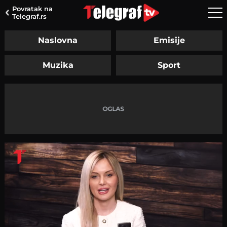
Povratak na
Telegraf.rs
Naslovna
Emisije
Muzika
Sport