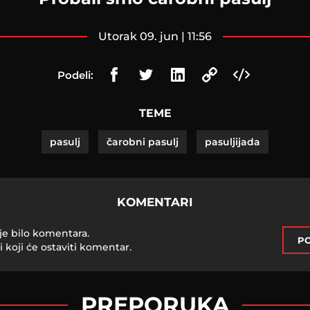
utorak 09. jun | 11:56
Podeli:
TEME
pasulj
čarobni pasulj
pasuljijada
KOMENTARI
je bilo komentara.
PO
i koji će ostaviti komentar.
PREPORUKA