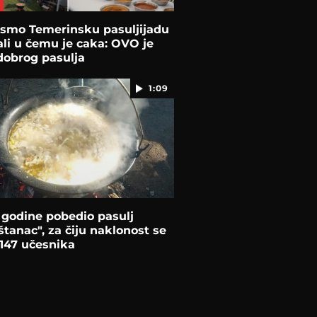
 smo Temerinsku pasuljijadu
ali u čemu je caka: OVO je
dobrog pasulja
1:09
 godine pobedio pasulj
štanac", za čiju naklonost se
 147 učesnika