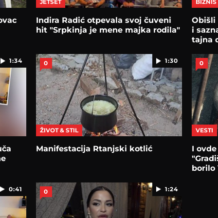
JETSET
BIZNIS
ovac
Indira Radić otpevala svoj čuveni
Obišli
hit "Srpkinja je mene majka rodila"
i sazn
tajna 
1:34
1:30
0
0
ŽIVOT & STIL
VESTI
uča
Manifestacija Rtanjski kotlić
I ovde
ne
"Gradi
borilo
0:41
1:24
0