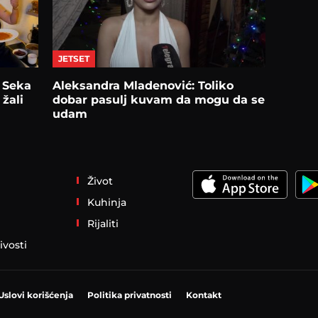
JETSET
! Seka
Aleksandra Mladenović: Toliko
 žali
dobar pasulj kuvam da mogu da se
udam
Život
Kuhinja
Rijaliti
ivosti
Uslovi korišćenja
Politika privatnosti
Kontakt