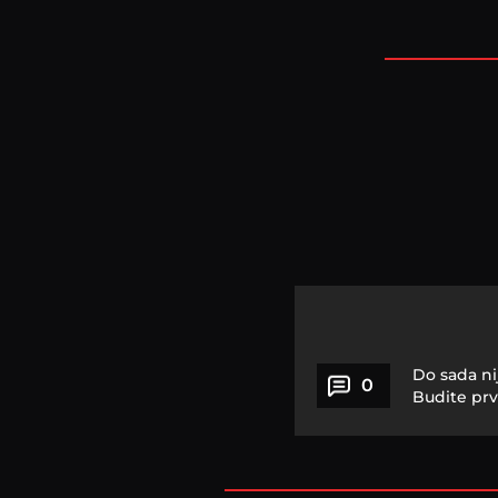
Do sada ni
0
Budite prv