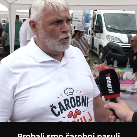
Probali smo čarobni pasulj