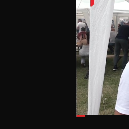
Loaded
:
32.10%