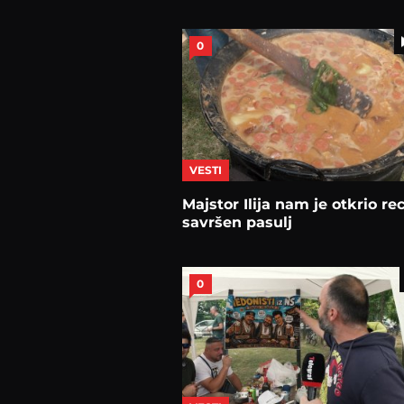
0
VESTI
Majstor Ilija nam je otkrio re
savršen pasulj
0