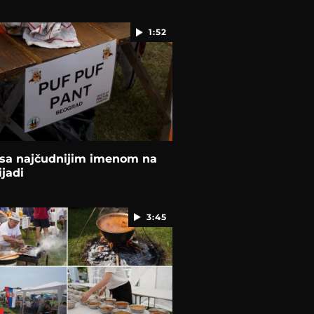
1:52
 sa najčudnijim imenom na
ijadi
3:45