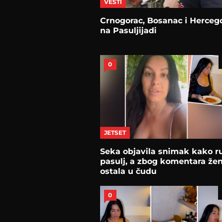
VESTI
Crnogorac, Bosanac i Herceg
na Pasuljijadi
0
JETSET
Seka objavila snimak kako r
pasulj, a zbog komentara že
ostala u čudu
0