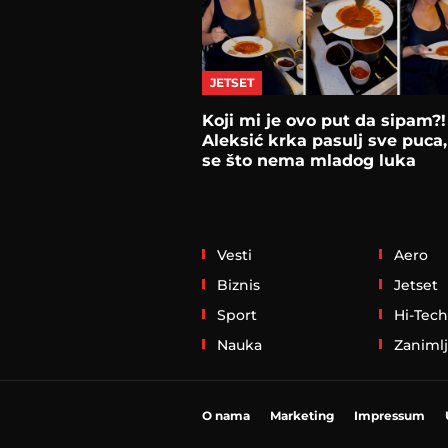
JETSET
Koji mi je ovo put da sipam?
Aleksić krka pasulj sve puca,
se što nema mladog luka
Vesti
Aero
Biznis
Jetset
Sport
Hi-Tech
Nauka
Zanimlj
O nama
Marketing
Impressum