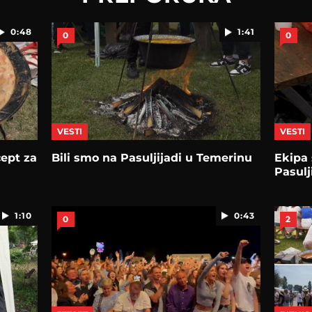
0:48
1:41
0
0
VESTI
VESTI
cept za
Bili smo na Pasuljijadi u Temerinu
Ekipa
Pasulj
1:10
0:43
0
2