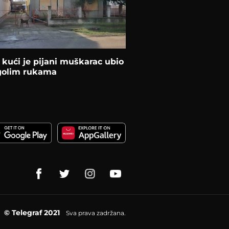
 kući je pijani muškarac ubio
golim rukama
© Telegraf 2021
Sva prava zadržana.