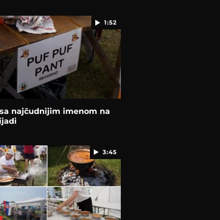
1:52
 sa najčudnijim imenom na
ijadi
3:45