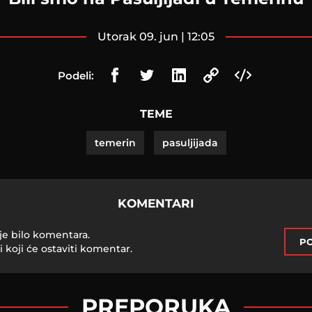
utorak 09. jun | 12:05
Podeli:
TEME
temerin
pasuljijada
KOMENTARI
je bilo komentara.
PO
i koji će ostaviti komentar.
PREPORUKA