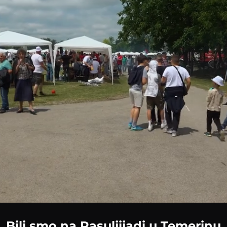
ded
:
29%
Bili smo na Pasuljijadi u Temerinu