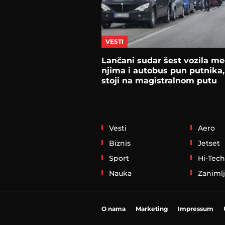
VESTI
Lančani sudar šest vozila m
njima i autobus pun putnika,
stoji na magistralnom putu
Temerin
Vesti
Aero
Biznis
Jetset
Sport
Hi-Tech
Nauka
Zanimlj
O nama
Marketing
Impressum