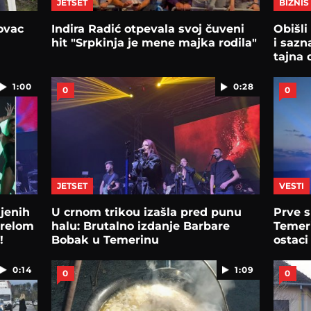
JETSET
BIZNIS
ovac
Indira Radić otpevala svoj čuveni
Obišli
hit "Srpkinja je mene majka rodila"
i sazn
tajna 
1:00
0:28
0
0
JETSET
VESTI
njenih
U crnom trikou izašla pred punu
Prve s
vrelom
halu: Brutalno izdanje Barbare
Temeri
!
Bobak u Temerinu
ostaci
0:14
1:09
0
0