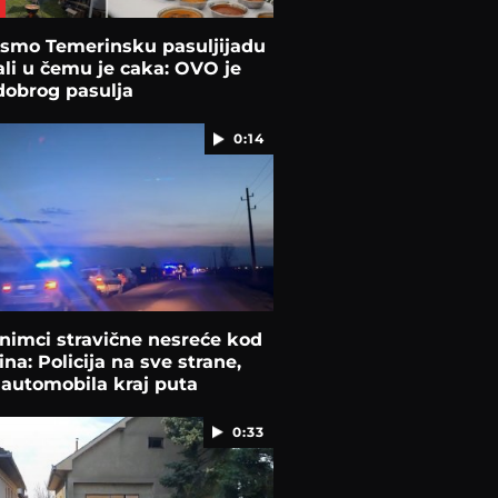
 smo Temerinsku pasuljijadu
ali u čemu je caka: OVO je
dobrog pasulja
0:14
nimci stravične nesreće kod
na: Policija na sve strane,
 automobila kraj puta
0:33