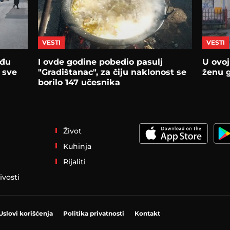
VESTI
VESTI
eđu
I ovde godine pobedio pasulj
U ovoj
 sve
"Gradištanac", za čiju naklonost se
ženu 
borilo 147 učesnika
Život
Kuhinja
Rijaliti
ivosti
Uslovi korišćenja
Politika privatnosti
Kontakt