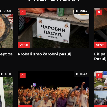
0:48
2:04
0
0
VESTI
VESTI
cept za
Probali smo čarobni pasulj
Ekipa
Pasulj
1:10
0:43
0
2