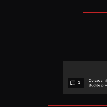
Do sada ni
0
Budite prv