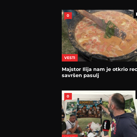
0
VESTI
Majstor Ilija nam je otkrio re
savršen pasulj
0