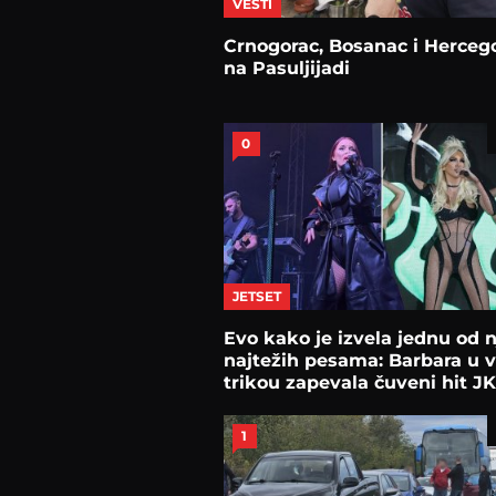
VESTI
Crnogorac, Bosanac i Herceg
na Pasuljijadi
0
JETSET
Evo kako je izvela jednu od 
najtežih pesama: Barbara u 
trikou zapevala čuveni hit JK
1