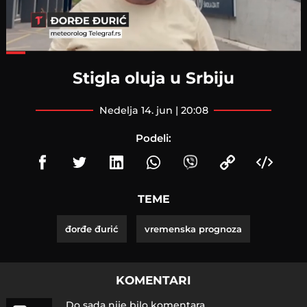
Loaded
:
62.80%
Stigla oluja u Srbiju
nedelja 14. jun | 20:08
Podeli:
TEME
đorđe đurić
vremenska prognoza
KOMENTARI
Do sada nije bilo komentara.