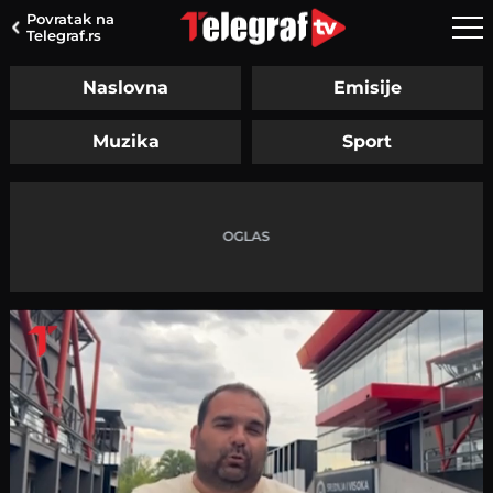
Povratak na
Telegraf.rs
Naslovna
Emisije
Muzika
Sport