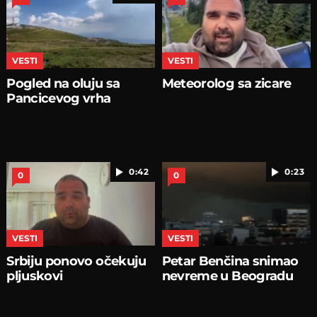
VESTI
VESTI
Pogled na oluju sa
Meteorolog sa zicare
Pancicevog vrha
0:42
0:23
0
0
VESTI
VESTI
Srbiju ponovo očekuju
Petar Benčina snimao
pljuskovi
nevreme u Beogradu