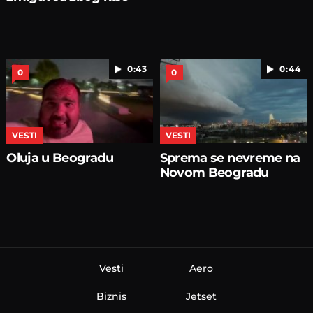
0:43
0:44
0
0
VESTI
VESTI
Oluja u Beogradu
Sprema se nevreme na
Novom Beogradu
Vesti
Aero
Biznis
Jetset