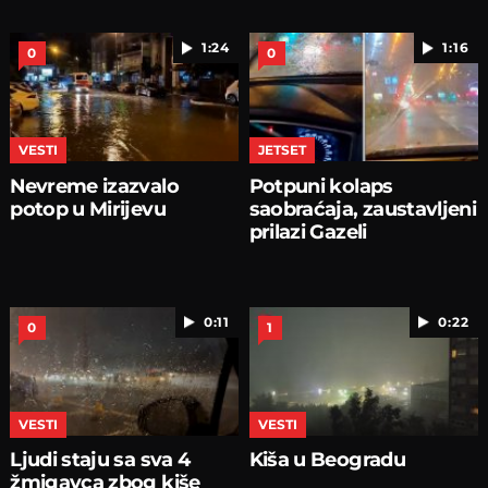
1:24
1:16
0
0
VESTI
JETSET
Nevreme izazvalo
Potpuni kolaps
potop u Mirijevu
saobraćaja, zaustavljeni
prilazi Gazeli
0:11
0:22
0
1
VESTI
VESTI
Ljudi staju sa sva 4
Kiša u Beogradu
žmigavca zbog kiše