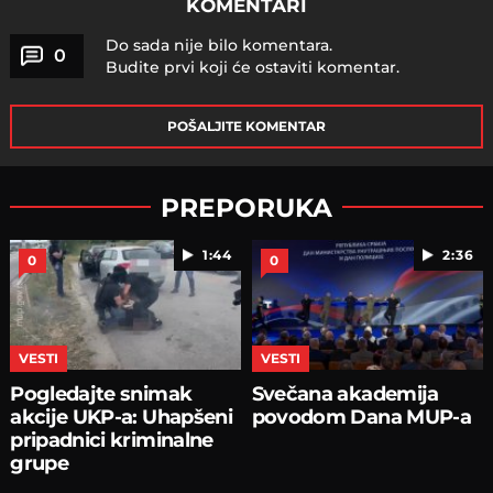
KOMENTARI
Do sada nije bilo komentara.
0
Budite prvi koji će ostaviti komentar.
POŠALJITE KOMENTAR
PREPORUKA
1:44
2:36
0
0
VESTI
VESTI
Pogledajte snimak
Svečana akademija
akcije UKP-a: Uhapšeni
povodom Dana MUP-a
pripadnici kriminalne
grupe