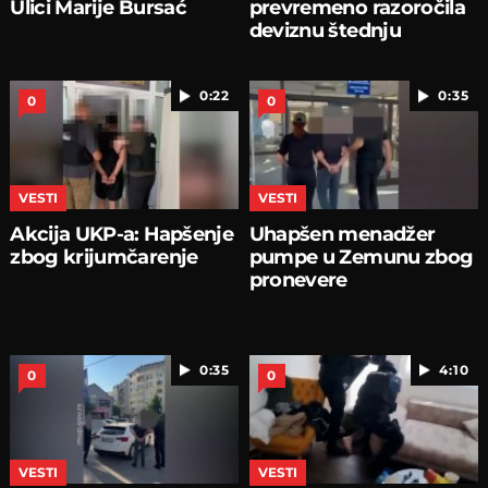
Ulici Marije Bursać
prevremeno razoročila
deviznu štednju
0:22
0:35
0
0
VESTI
VESTI
Akcija UKP-a: Hapšenje
Uhapšen menadžer
zbog krijumčarenje
pumpe u Zemunu zbog
pronevere
0:35
4:10
0
0
VESTI
VESTI