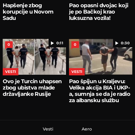
Hapšenje zbog
Pao opasni dvojac koji
korupcije u Novom
je po Bačkoj krao
Sadu
luksuzna vozila!
0:11
0:30
0
0
VESTI
VESTI
Ovo je Turcin uhapsen
Pao špijun u Kraljevu:
zbog ubistva mlade
Velika akcija BIA i UKP-
državljanke Rusije
a, sumnja se da je radio
za albansku službu
Vesti
Aero