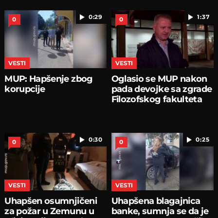
0:29
1:37
0
0
VESTI
VESTI
MUP: Hapšenje zbog
Oglasio se MUP nakon
korupcije
pada devojke sa zgrade
Filozofskog fakulteta
0:30
0:25
0
0
VESTI
VESTI
Uhapšen osumnjičeni
Uhapšena blagajnica
za požar u Zemunu u
banke, sumnja se da je