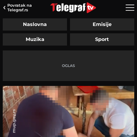
Povratak na
Telegraf.rs
Naslovna
Emisije
Muzika
Sport