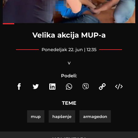
Loaded
:
82.43%
Velika akcija MUP-a
ponedeljak 22. jun | 12:35
v
Podeli:
TEME
mup
hapšenje
armagedon