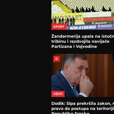
SPORT
Žandarmerija upala na istoč
tribinu i razdvojila navijače
Partizana i Vojvodine
0
VESTI
Dodik: Sipa prekršila zakon,
pravo da postupa na teritoriji
Republike Srpske