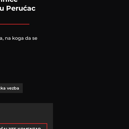
ru Perućac
a, na koga da se
cka vezba