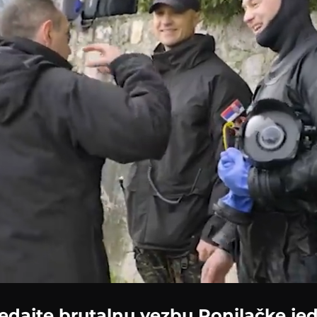
oaded
:
2.79%
edajte brutalnu vezbu Ronilačke jed