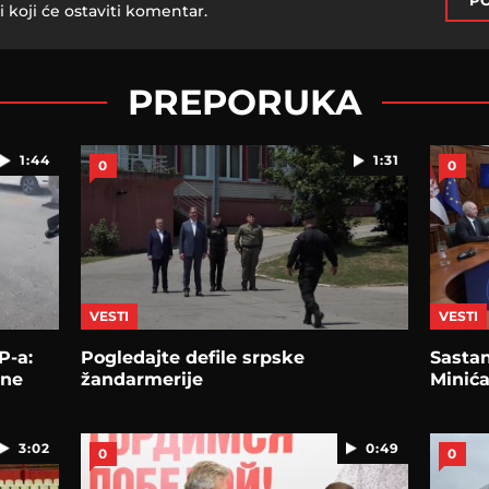
PO
i koji će ostaviti komentar.
PREPORUKA
1:44
1:31
0
0
VESTI
VESTI
P-a:
Pogledajte defile srpske
Sasta
lne
žandarmerije
Minić
3:02
0:49
0
0