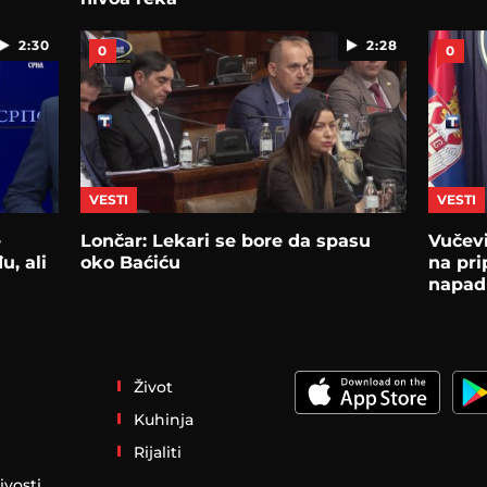
2:30
2:28
0
0
VESTI
VESTI
e
Lončar: Lekari se bore da spasu
Vučev
, ali
oko Baćiću
na pri
napad 
Život
Kuhinja
Rijaliti
ivosti