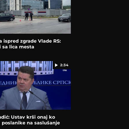
ja ispred zgrade Vlade RS:
 sa lica mesta
2:34
dić: Ustav krši onaj ko
 poslanike na saslušanje