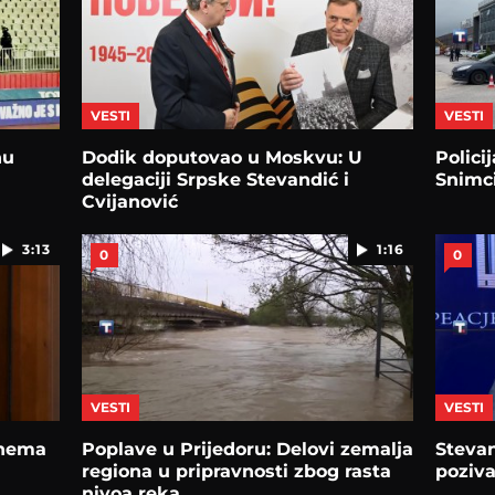
VESTI
VESTI
nu
Dodik doputovao u Moskvu: U
Polici
delegaciji Srpske Stevandić i
Snimci
Cvijanović
3:13
1:16
0
0
VESTI
VESTI
 nema
Poplave u Prijedoru: Delovi zemalja
Stevan
regiona u pripravnosti zbog rasta
poziva
nivoa reka