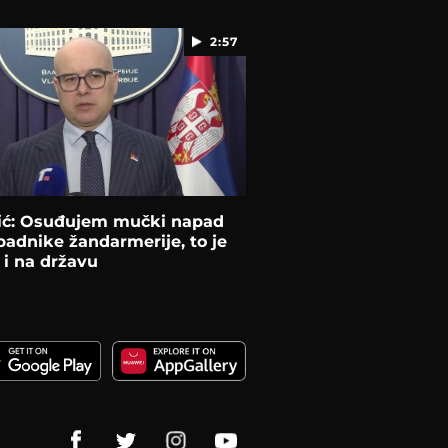
2:57
ić: Osuđujem mučki napad
padnike žandarmerije, to je
i na državu