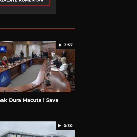
ŠALJITE KOMENTAR
3:57
nak Đura Macuta i Sava
a
0:30