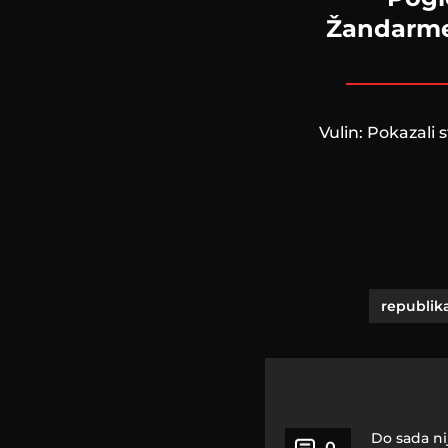
Žandarmer
Vulin: Pokazali
republika
Do sada ni
0