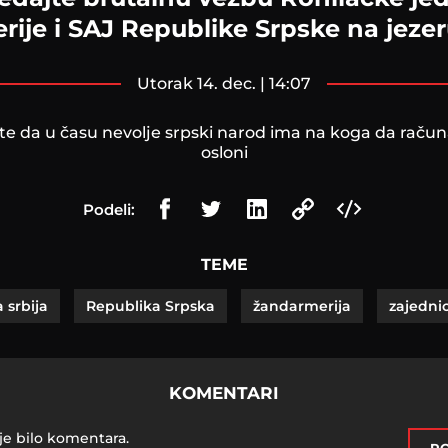
ije i SAJ Republike Srpske na jeze
utorak 14. dec. | 14:07
 ste da u času nevolje srpski narod ima na koga da račun
osloni
Podeli:
TEME
 srbija
Republika Srpska
žandarmerija
zajedni
KOMENTARI
je bilo komentara.