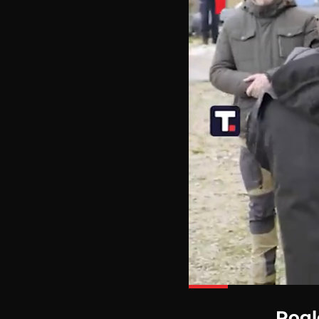
L
4
Pogl