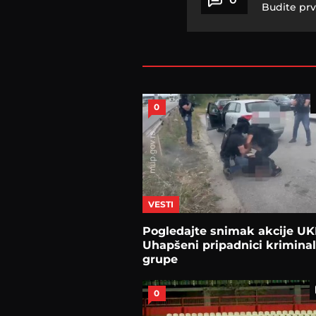
Budite prv
0
VESTI
Pogledajte snimak akcije UK
Uhapšeni pripadnici krimina
grupe
0