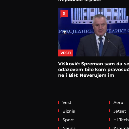
0
VESTI
Višković: Spreman sam da s
odazovem bilo kom pravosuđu
ne i BiH: Neverujem im
Vesti
Aero
Biznis
Jetset
Sport
Hi-Tech
Nauka
Zanimlj