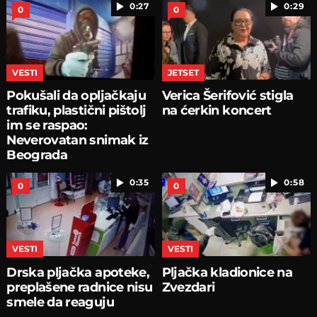
0:27
0:29
0
0
VESTI
JETSET
Pokušali da opljačkaju
Verica Šerifović stigla
trafiku, plastični pištolj
na ćerkin koncert
im se raspao:
Neverovatan snimak iz
Beograda
0:35
0:58
0
0
VESTI
VESTI
Drska pljačka apoteke,
Pljačka kladionice na
preplašene radnice nisu
Zvezdari
smele da reaguju