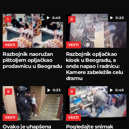
0:49
0:20
1
0
VESTI
VESTI
Razbojnik naoružan
Razbojnik opljačkao
pištoljem opljačkao
kiosk u Beogradu, a
prodavnicu u Beogradu
onda napao i radnicu:
Kamere zabeležile celu
dramu
0:33
0:49
0
0
VESTI
VESTI
Ovako je uhapšena
Pogledajte snimak