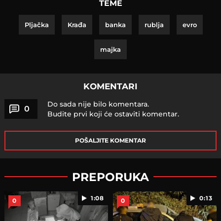
TEME
Pljačka
Krađa
banka
rublja
evro
majka
KOMENTARI
Do sada nije bilo komentara.
0
Budite prvi koji će ostaviti komentar.
POŠALJITE KOMENTAR
PREPORUKA
1:08
0:13
0
0