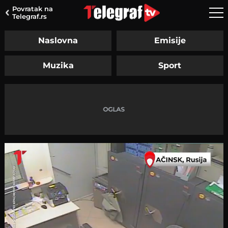
Povratak na
Telegraf.rs
Naslovna
Emisije
Muzika
Sport