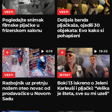
VESTI
VESTI
Pogledajte snimak
Dolijala banda
filmske pljačke u
pljačkaša, ojadili 30
frizerskom salonu
objekata: Evo kako si
pohapšeni
0:19
19:22
0
0
VESTI
JETSET
Razbojnik uz pretnju
Boki 13 iskreno o Jeleni
nožem oteo novac od
Karleuši i pljački: "Velika
prodavačice u Novom
je šteta, sve su mi uzeli"
Sadu