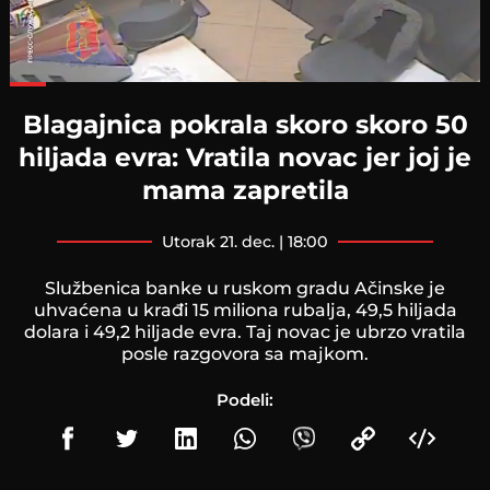
Loaded
:
46.04%
Blagajnica pokrala skoro skoro 50
hiljada evra: Vratila novac jer joj je
mama zapretila
utorak 21. dec. | 18:00
Službenica banke u ruskom gradu Ačinske je
uhvaćena u krađi 15 miliona rubalja, 49,5 hiljada
dolara i 49,2 hiljade evra. Taj novac je ubrzo vratila
posle razgovora sa majkom.
Podeli: