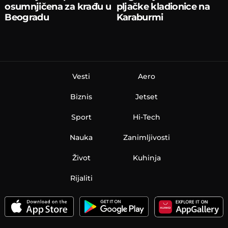
osumnjičena za krađu u
pljačke kladionice na
Beogradu
Karaburmi
Vesti
Aero
Biznis
Jetset
Sport
Hi-Tech
Nauka
Zanimljivosti
Život
Kuhinja
Rijaliti