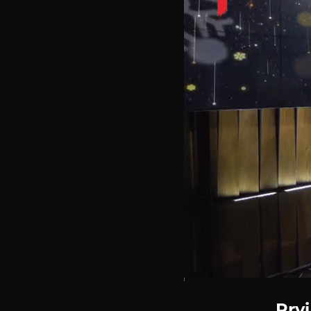
Loaded
:
1.49%
Prvi