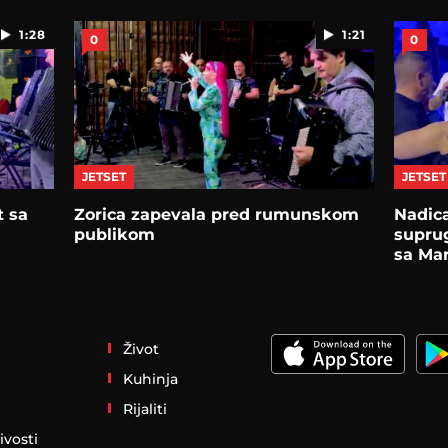
1:28
1:21
0
0
JETSET
JETSET
t sa
Zorica zapevala pred rumunskom
Nadic
publikom
suprug
sa Mar
Život
Kuhinja
Rijaliti
ivosti