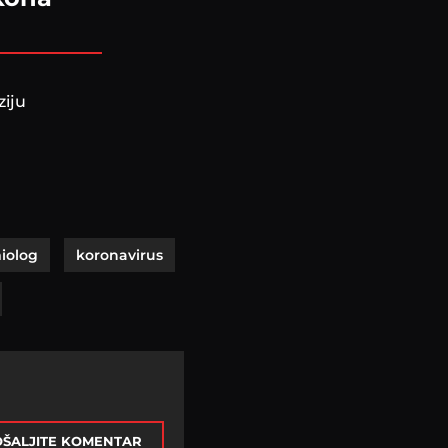
ziju
iolog
koronavirus
ŠALJITE KOMENTAR