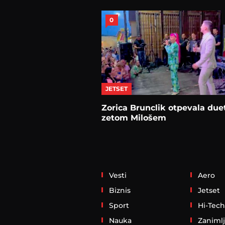
0
JETSET
Zorica Brunclik otpevala due
zetom Milošem
Vesti
Aero
Biznis
Jetset
Sport
Hi-Tech
Nauka
Zanimlj