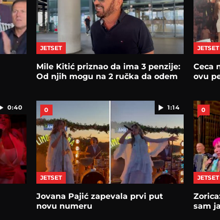
JETSET
JETSET
Mile Kitić priznao da ima 3 penzije:
Ceca n
Od njih mogu na 2 ručka da odem
ovu p
0:40
1:14
0
0
JETSET
JETSET
Jovana Pajić zapevala prvi put
Zorica
novu numeru
sam j