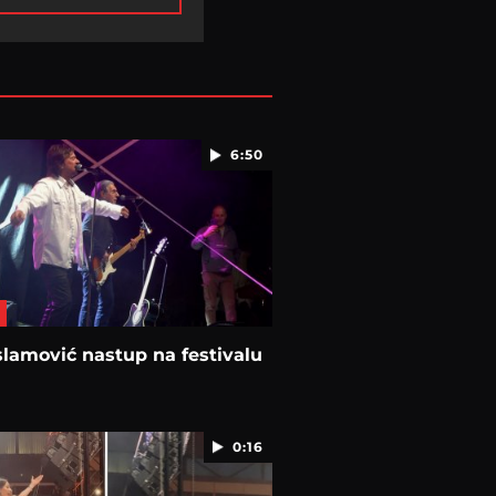
6:50
slamović nastup na festivalu
0:16