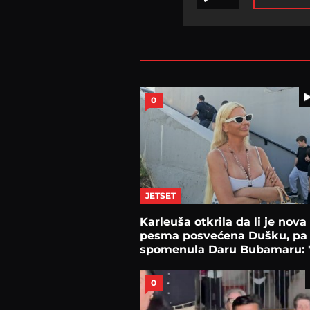
0
JETSET
Karleuša otkrila da li je nova
pesma posvećena Dušku, pa
spomenula Daru Bubamaru: "
bila bomba"
0