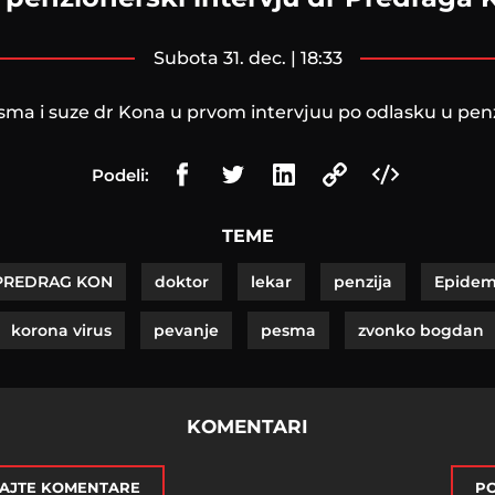
subota 31. dec. | 18:33
ma i suze dr Kona u prvom intervjuu po odlasku u pen
Podeli:
TEME
PREDRAG KON
doktor
lekar
penzija
Epidem
korona virus
pevanje
pesma
zvonko bogdan
KOMENTARI
AJTE KOMENTARE
PO