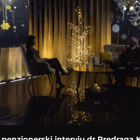
 penzionerski intervju dr Predraga