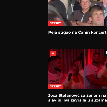
JETSET
Peja stigao na Ćanin koncert
0
JETSET
Joca Stefanović sa ženom na
slavlju, Iva završila u suzama