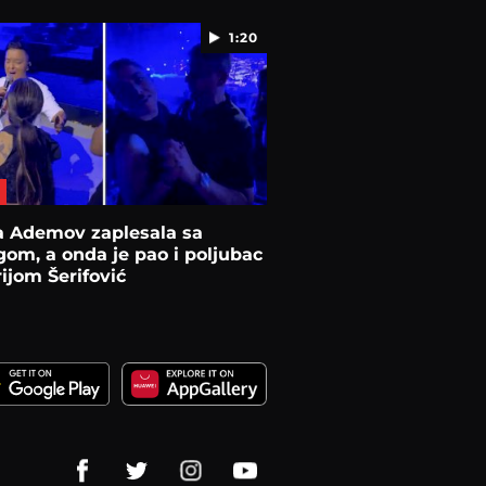
1:20
a Ademov zaplesala sa
om, a onda je pao i poljubac
ijom Šerifović