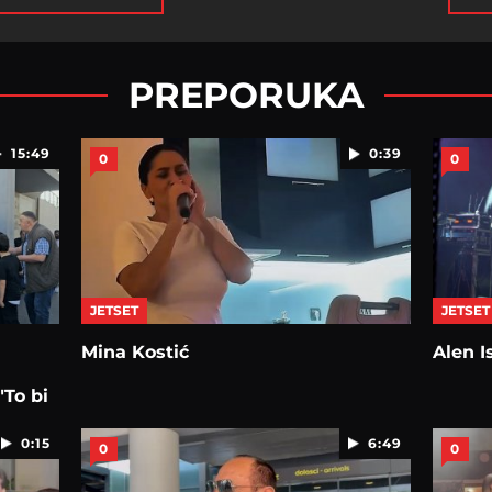
PREPORUKA
15:49
0:39
0
0
JETSET
JETSET
Mina Kostić
Alen I
To bi
0:15
6:49
0
0