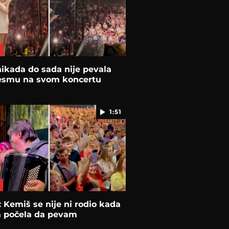
ikada do sada nije pevala
esmu na svom koncertu
1:51
: Kemiš se nije ni rodio kada
a počela da pevam