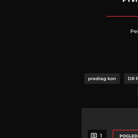
Pes
predrag kon
DR 
1
POGLED