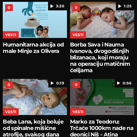
3:20
1:25
0
0
VESTI
VESTI
Humanitarna akcija od
Borba Sava i Nauma
male Minje za Olivera
Ivanova, dvogodišnjih
blizanaca, koji moraju
na operaciju matičnim
ćelijama
0:19
0:56
0
0
VESTI
VESTI
Beba Lana, koja boluje
Marko za Teodoru:
od spinalne mišićne
Trčaće 1000km nade na
atrofije, svakog dana
deonici Niš - Atina