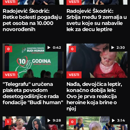
VESTI
VESTI
Radojević Škodrić:
Radojević Škodrić:
Retke bolesti pogađaju
Srbija među 9 zemalja u
pet osoba na 10.000
svetu koje su nabavile
novorođenih
lek za decu leptire
0:42
2:30
0
0
VESTI
VESTI
"Telegrafu" uručena
Nađa, devojčica leptir,
plaketa povodom
konačno dobija lek:
desetogodišnjice rada
Ovo je prva reakcija
fondacije "Budi human"
heroine koja brine o
njoj
9:28
3:14
1
0