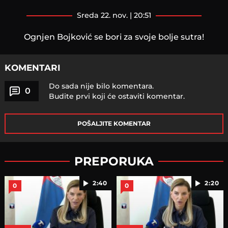
sreda 22. nov. | 20:51
Ognjen Bojković se bori za svoje bolje sutra!
KOMENTARI
Do sada nije bilo komentara.
0
Budite prvi koji će ostaviti komentar.
POŠALJITE KOMENTAR
PREPORUKA
2:40
2:20
0
0