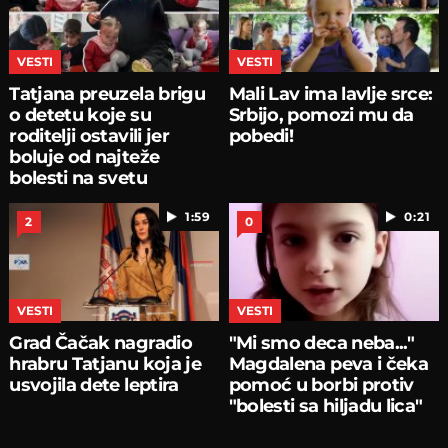
VESTI
VESTI
Tatjana preuzela brigu
Mali Lav ima lavlje srce:
o detetu koje su
Srbijo, pomozi mu da
roditelji ostavili jer
pobedi!
boluje od najteže
bolesti na svetu
1:59
0:21
2
0
VESTI
VESTI
Grad Čačak nagradio
"Mi smo deca neba..."
hrabru Tatjanu koja je
Magdalena peva i čeka
usvojila dete leptira
pomoć u borbi protiv
"bolesti sa hiljadu lica"