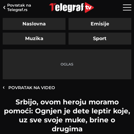
Povratak na
Telegraf.rs
Naslovna
Emisije
Muzika
Sport
‹
POVRATAK NA VIDEO
Srbijo, ovom heroju moramo
pomoći: Ognjen je dete leptir koje,
uz sve svoje muke, brine o
drugima