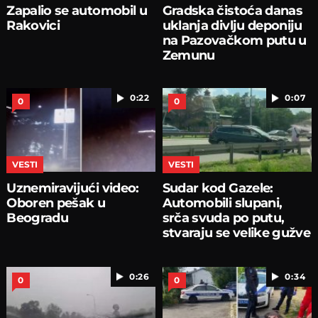
Zapalio se automobil u
Gradska čistoća danas
Rakovici
uklanja divlju deponiju
na Pazovačkom putu u
Zemunu
0:22
0:07
0
0
VESTI
VESTI
Uznemiravijući video:
Sudar kod Gazele:
Oboren pešak u
Automobili slupani,
Beogradu
srča svuda po putu,
stvaraju se velike gužve
0:26
0:34
0
0