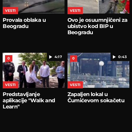
VESTI
VESTI
Provala oblaka u
Ovo je osuumnjičeni za
Beogradu
ubistvo kod BIP u
Beogradu
4:17
0:43
0
0
VESTI
VESTI
Predstavljanje
Zapaljen lokal u
aplikacije "Walk and
Čumićevom sokačetu
Learn"