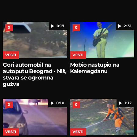
0:17
2:31
0
0
VESTI
VESTI
Gori automobil na
Mobio nastupio na
autoputu Beograd - Niš,
Kalemegdanu
stvara se ogromna
gužva
0:10
1:12
0
0
VESTI
VESTI