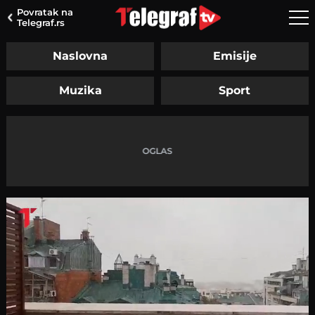
Povratak na
Telegraf.rs
Naslovna
Emisije
Muzika
Sport