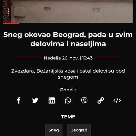
Loaded
:
76.32%
Sneg okovao Beograd, pada u svim
delovima i naseljima
nedelja 26. nov. | 13:43
Zvezdara, Bežanijska kosa i ostal delovi su pod
snegom
Podeli:
TEME
Sneg
Beograd