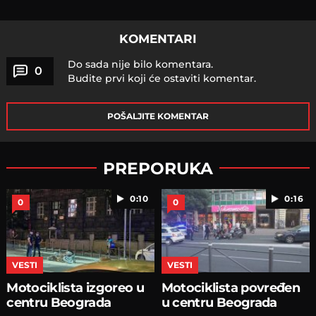
KOMENTARI
Do sada nije bilo komentara.
0
Budite prvi koji će ostaviti komentar.
POŠALJITE KOMENTAR
PREPORUKA
0:10
0:16
0
0
VESTI
VESTI
Motociklista izgoreo u
Motociklista povređen
centru Beograda
u centru Beograda