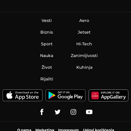
Vesti
Aero
Biznis
Jetset
Sport
Hi-Tech
Nauka
Zanimljivosti
Život
Kuhinja
Rijaliti
O nama
Marketing
Impressum
Uslovi korišćenja