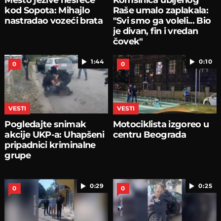
kod Sopota: Mihajlo
Raše umalo zaplakala:
nastradao vozeći brata
"Svi smo ga voleli... Bio
je divan, fin i vredan
čovek"
1:44
0:10
0
0
VESTI
VESTI
Pogledajte snimak
Motociklista izgoreo u
akcije UKP-a: Uhapšeni
centru Beograda
pripadnici kriminalne
grupe
0:29
0:25
0
0