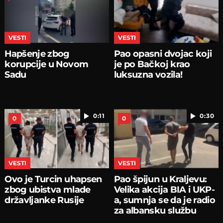
VESTI
VESTI
Hapšenje zbog
Pao opasni dvojac koji
korupcije u Novom
je po Bačkoj krao
Sadu
luksuzna vozila!
0:11
0:30
0
0
VESTI
VESTI
Ovo je Turcin uhapsen
Pao špijun u Kraljevu:
zbog ubistva mlade
Velika akcija BIA i UKP-
državljanke Rusije
a, sumnja se da je radio
za albansku službu