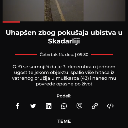
Loaded
:
100.00%
Uhapšen zbog pokušaja ubistva u
Skadarliji
četvrtak 14. dec. | 09:30
G. Đ se sumnjiči da je 3. decembra u jednom
ugostiteljskom objektu ispalio više hitaca iz
vatrenog oružija u muškarca (43) i naneo mu
povrede opasne po život
Podeli:
TEME