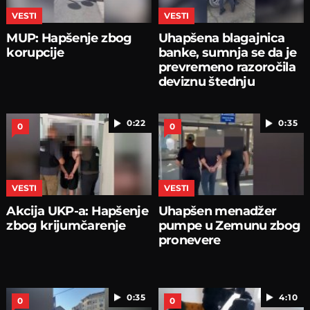
VESTI
VESTI
MUP: Hapšenje zbog
Uhapšena blagajnica
korupcije
banke, sumnja se da je
prevremeno razoročila
deviznu štednju
0:22
0:35
0
0
VESTI
VESTI
Akcija UKP-a: Hapšenje
Uhapšen menadžer
zbog krijumčarenje
pumpe u Zemunu zbog
pronevere
0:35
4:10
0
0