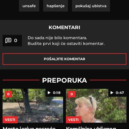
unsafe
hapšenje
pokušaj ubistva
KOMENTARI
Do sada nije bilo komentara.
0
Budite prvi koji će ostaviti komentar.
POŠALJITE KOMENTAR
PREPORUKA
0:18
0:47
0
0
VESTI
VESTI
Mesto jezive nesreće
Komšinica ubijenog