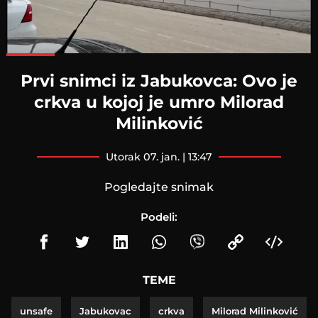
Loaded
:
100.00%
Prvi snimci iz Jabukovca: Ovo je
crkva u kojoj je umro Milorad
Milinković
utorak 07. jan. | 13:47
Pogledajte snimak
Podeli:
TEME
unsafe
Jabukovac
crkva
Milorad Milinković