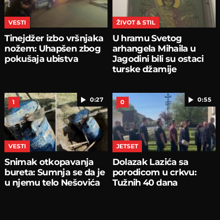
VESTI
ŽIVOT & STIL
Tinejdžer izbo vršnjaka
U hramu Svetog
nožem: Uhapšen zbog
arhangela Mihaila u
pokušaja ubistva
Jagodini bili su ostaci
turske džamije
0:27
0:55
1
0
VESTI
JETSET
Snimak otkopavanja
Dolazak Lazića sa
bureta: Sumnja se da je
porodicom u crkvu:
u njemu telo Nešovića
Tužnih 40 dana