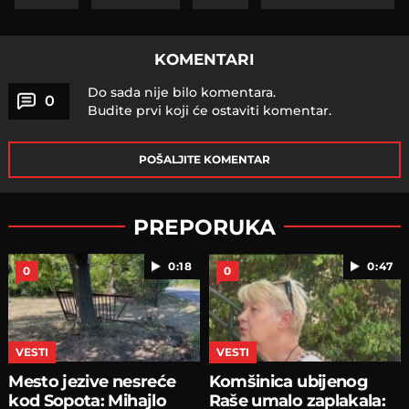
KOMENTARI
Do sada nije bilo komentara.
0
Budite prvi koji će ostaviti komentar.
POŠALJITE KOMENTAR
PREPORUKA
0:18
0:47
0
0
VESTI
VESTI
Mesto jezive nesreće
Komšinica ubijenog
kod Sopota: Mihajlo
Raše umalo zaplakala: