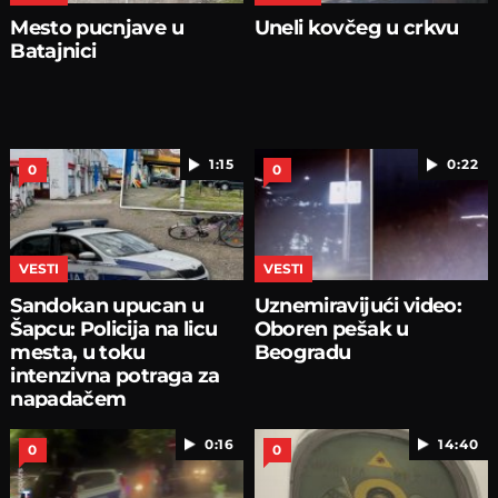
Mesto pucnjave u
Uneli kovčeg u crkvu
Batajnici
1:15
0:22
0
0
VESTI
VESTI
Sandokan upucan u
Uznemiravijući video:
Šapcu: Policija na licu
Oboren pešak u
mesta, u toku
Beogradu
intenzivna potraga za
napadačem
0:16
14:40
0
0