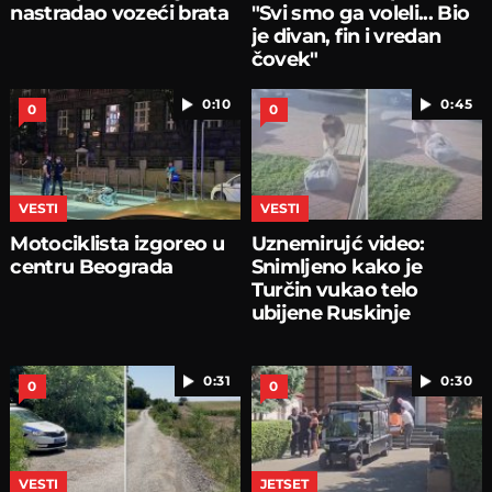
nastradao vozeći brata
"Svi smo ga voleli... Bio
je divan, fin i vredan
čovek"
0:10
0:45
0
0
VESTI
VESTI
Motociklista izgoreo u
Uznemirujć video:
centru Beograda
Snimljeno kako je
Turčin vukao telo
ubijene Ruskinje
0:31
0:30
0
0
VESTI
JETSET