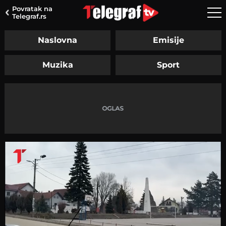
Povratak na
Telegraf.rs
Naslovna
Emisije
Muzika
Sport