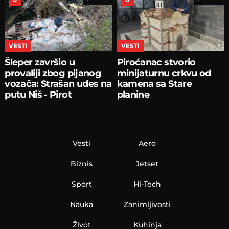
VESTI
VESTI
Šleper završio u
Piroćanac stvorio
provaliji zbog pijanog
minijaturnu crkvu od
vozača: Strašan udes na
kamena sa Stare
putu Niš - Pirot
planine
Vesti
Aero
Biznis
Jetset
Sport
Hi-Tech
Nauka
Zanimljivosti
Život
Kuhinja