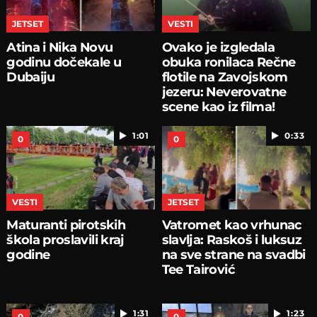
JETSET
VESTI
Atina i Nika Novu
Ovako je izgledala
godinu dočekale u
obuka ronilaca Rečne
Dubaiju
flotile na Zavojskom
jezeru: Neverovatne
scene kao iz filma!
1:01
0:33
0
0
VESTI
JETSET
Maturanti pirotskih
Vatromet kao vrhunac
škola proslavili kraj
slavlja: Raskoš i luksuz
godine
na sve strane na svadbi
Tee Tairović
1:31
1:23
0
0