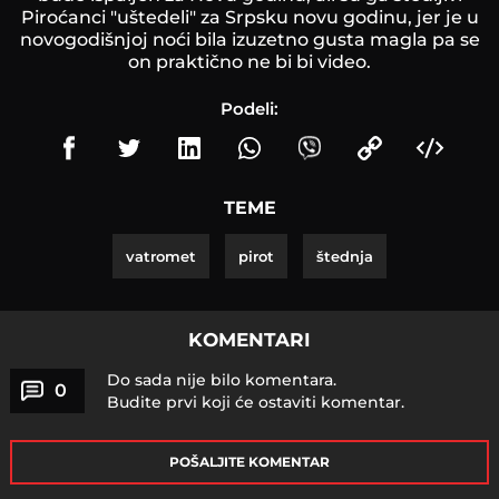
Piroćanci "uštedeli" za Srpsku novu godinu, jer je u
novogodišnjoj noći bila izuzetno gusta magla pa se
on praktično ne bi bi video.
Podeli:
TEME
vatromet
pirot
štednja
KOMENTARI
Do sada nije bilo komentara.
0
Budite prvi koji će ostaviti komentar.
POŠALJITE KOMENTAR