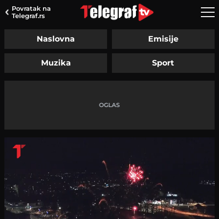
Povratak na
Telegraf.rs
Naslovna
Emisije
Muzika
Sport