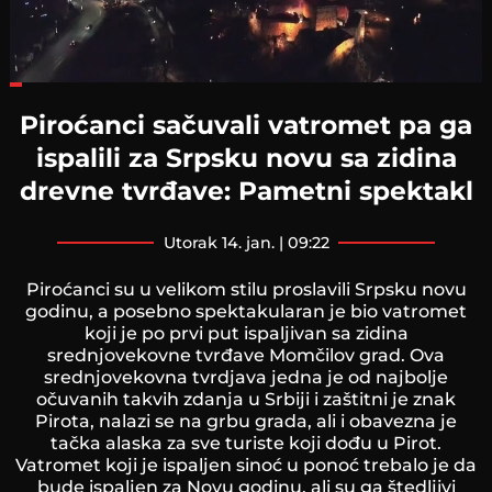
Loaded
:
23.65%
Piroćanci sačuvali vatromet pa ga
ispalili za Srpsku novu sa zidina
drevne tvrđave: Pametni spektakl
utorak 14. jan. | 09:22
Piroćanci su u velikom stilu proslavili Srpsku novu
godinu, a posebno spektakularan je bio vatromet
koji je po prvi put ispaljivan sa zidina
srednjovekovne tvrđave Momčilov grad. Ova
srednjovekovna tvrdjava jedna je od najbolje
očuvanih takvih zdanja u Srbiji i zaštitni je znak
Pirota, nalazi se na grbu grada, ali i obavezna je
tačka alaska za sve turiste koji dođu u Pirot.
Vatromet koji je ispaljen sinoć u ponoć trebalo je da
bude ispaljen za Novu godinu, ali su ga štedljivi