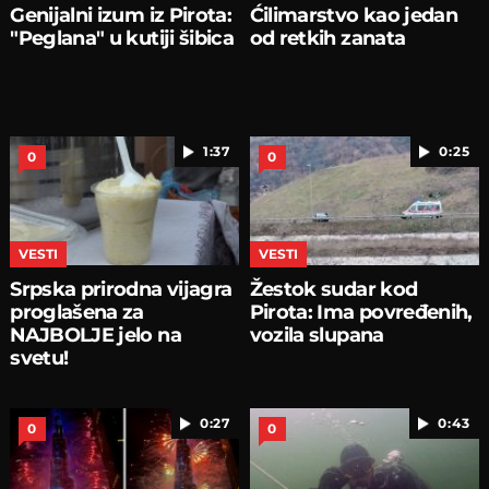
Genijalni izum iz Pirota:
Ćilimarstvo kao jedan
"Peglana" u kutiji šibica
od retkih zanata
1:37
0:25
0
0
VESTI
VESTI
Srpska prirodna vijagra
Žestok sudar kod
proglašena za
Pirota: Ima povređenih,
NAJBOLJE jelo na
vozila slupana
svetu!
0:27
0:43
0
0