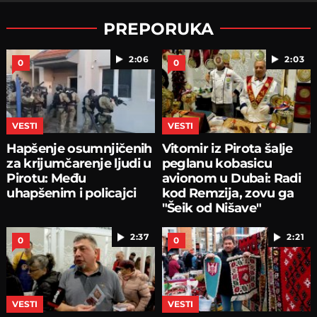
PREPORUKA
2:06
2:03
0
0
VESTI
VESTI
Hapšenje osumnjičenih
Vitomir iz Pirota šalje
za krijumčarenje ljudi u
peglanu kobasicu
Pirotu: Među
avionom u Dubai: Radi
uhapšenim i policajci
kod Remzija, zovu ga
"Šeik od Nišave"
2:37
2:21
0
0
VESTI
VESTI