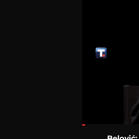
Loaded
:
10.06%
Belović