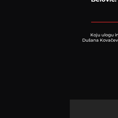
Koju ulogu i
Dušana Kovačević