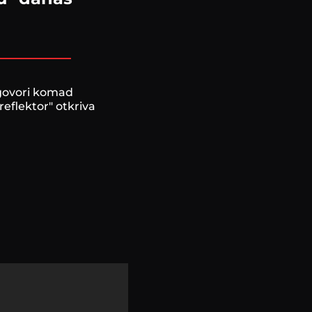
 govori komad
eflektor" otkriva