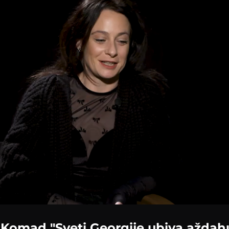
: Komad "Sveti Georgije ubiva aždah