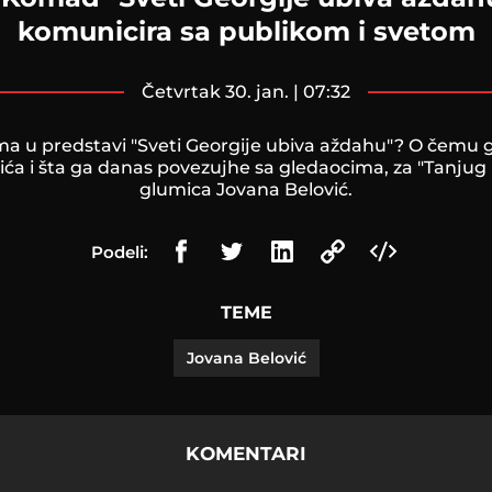
komunicira sa publikom i svetom
četvrtak 30. jan. | 07:32
ma u predstavi "Sveti Georgije ubiva aždahu"? O čemu
a i šta ga danas povezujhe sa gledaocima, za "Tanjug r
glumica Jovana Belović.
Podeli:
TEME
Jovana Belović
KOMENTARI