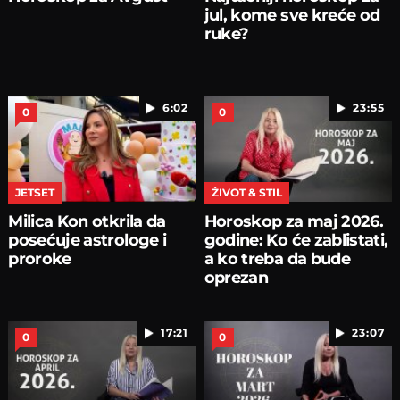
jul, kome sve kreće od
ruke?
6:02
23:55
0
0
JETSET
ŽIVOT & STIL
Milica Kon otkrila da
Horoskop za maj 2026.
posećuje astrologe i
godine: Ko će zablistati,
proroke
a ko treba da bude
oprezan
17:21
23:07
0
0