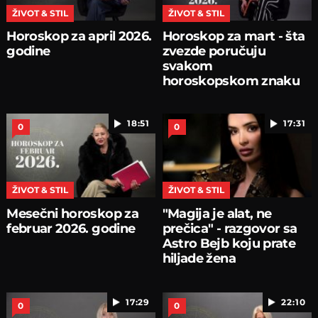
ŽIVOT & STIL
ŽIVOT & STIL
Horoskop za april 2026.
Horoskop za mart - šta
godine
zvezde poručuju
svakom
horoskopskom znaku
18:51
17:31
0
0
ŽIVOT & STIL
ŽIVOT & STIL
Mesečni horoskop za
"Magija je alat, ne
februar 2026. godine
prečica" - razgovor sa
Astro Bejb koju prate
hiljade žena
17:29
22:10
0
0