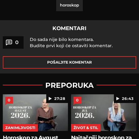
horoskop
KOMENTARI
Do sada nije bilo komentara.
0
Budite prvi koji će ostaviti komentar.
POŠALJITE KOMENTAR
PREPORUKA
27:28
26:43
0
0
ZANIMLJIVOSTI
ŽIVOT & STIL
Horoskop za Avgust
Najtačniji horoskop za