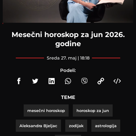
Loaded
:
2.87%
Mesečni horoskop za jun 2026.
godine
sreda 27. maj | 18:18
Podeli:
TEME
mesečni horoskop
horoskop za jun
Aleksandra Bjeljac
zodijak
astrologija