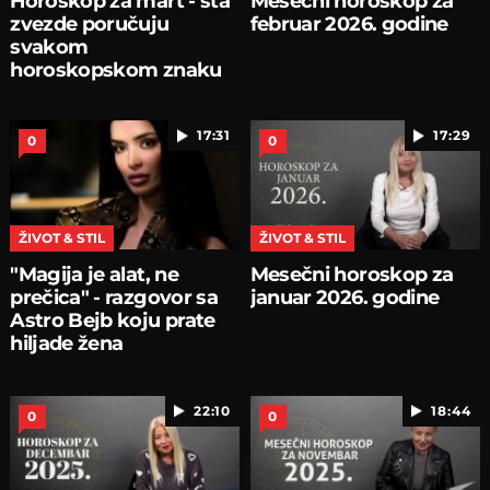
Horoskop za mart - šta
Mesečni horoskop za
zvezde poručuju
februar 2026. godine
svakom
horoskopskom znaku
17:31
17:29
0
0
ŽIVOT & STIL
ŽIVOT & STIL
"Magija je alat, ne
Mesečni horoskop za
prečica" - razgovor sa
januar 2026. godine
Astro Bejb koju prate
hiljade žena
22:10
18:44
0
0