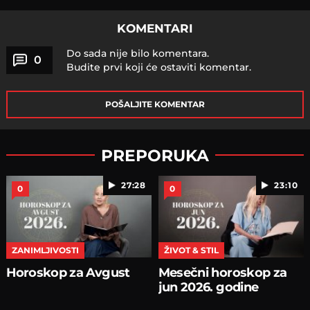
KOMENTARI
Do sada nije bilo komentara.
0
Budite prvi koji će ostaviti komentar.
POŠALJITE KOMENTAR
PREPORUKA
27:28
23:10
0
0
ZANIMLJIVOSTI
ŽIVOT & STIL
Horoskop za Avgust
Mesečni horoskop za
jun 2026. godine