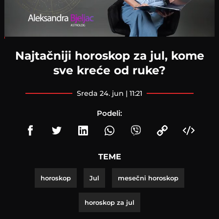
Loaded
:
2.24%
Najtačniji horoskop za jul, kome
sve kreće od ruke?
sreda 24. jun | 11:21
Podeli:
TEME
horoskop
Jul
mesečni horoskop
horoskop za jul