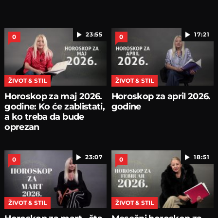
23:55
17:21
0
0
ŽIVOT & STIL
ŽIVOT & STIL
Horoskop za maj 2026.
Horoskop za april 2026.
godine: Ko će zablistati,
godine
a ko treba da bude
oprezan
23:07
18:51
0
0
ŽIVOT & STIL
ŽIVOT & STIL