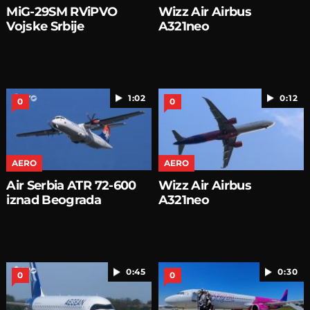
MiG-29SM RViPVO
Wizz Air Airbus
Vojske Srbije
A321neo
1:02
0:12
0
0
AERO
AERO
Air Serbia ATR 72-600
Wizz Air Airbus
iznad Beograda
A321neo
0:45
0:30
0
0