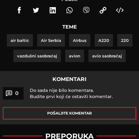
TEME
air baltic
Air Serbia
Airbus
A220
220
vazdušni saobraćaj
avion
avio saobraćaj
KOMENTARI
Do sada nije bilo komentara.
0
Budite prvi koji će ostaviti komentar.
POŠALJITE KOMENTAR
PREPORUKA