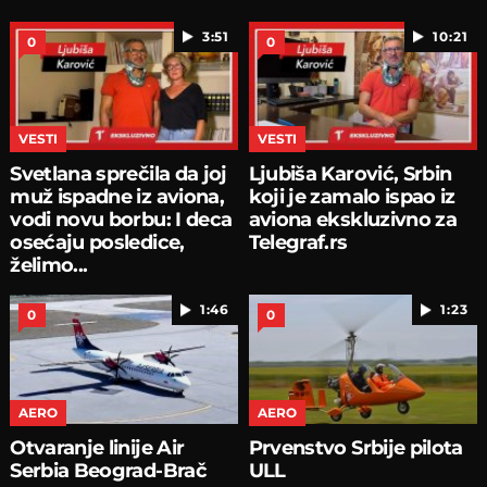
3:51
10:21
0
0
VESTI
VESTI
Svetlana sprečila da joj
Ljubiša Karović, Srbin
muž ispadne iz aviona,
koji je zamalo ispao iz
vodi novu borbu: I deca
aviona ekskluzivno za
osećaju posledice,
Telegraf.rs
želimo...
1:46
1:23
0
0
AERO
AERO
Otvaranje linije Air
Prvenstvo Srbije pilota
Serbia Beograd-Brač
ULL