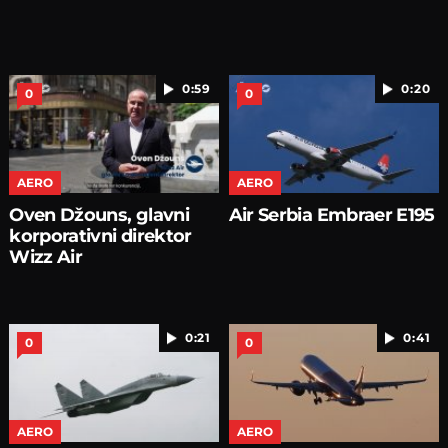
0:59
0:20
0
0
AERO
AERO
Oven Džouns, glavni
Air Serbia Embraer E195
korporativni direktor
Wizz Air
0:21
0:41
0
0
AERO
AERO