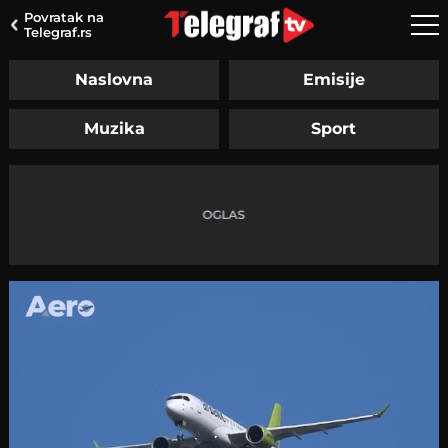
Povratak na
Telegraf.rs
Naslovna
Emisije
Muzika
Sport