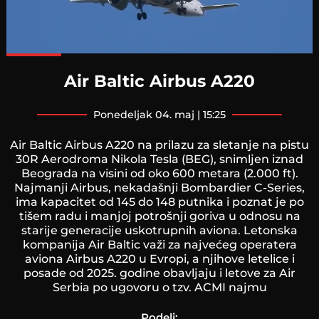
Loaded
:
100.00%
Air Baltic Airbus A220
ponedeljak 04. maj | 15:25
Air Baltic Airbus A220 na prilazu za sletanje na pistu
30R Aerodroma Nikola Tesla (BEG), snimljen iznad
Beograda na visini od oko 600 metara (2.000 ft).
Najmanji Airbus, nekadašnji Bombardier C-Series,
ima kapacitet od 145 do 148 putnika i poznat je po
tišem radu i manjoj potrošnji goriva u odnosu na
starije generacije uskotrupnih aviona. Letonska
kompanija Air Baltic važi za najvećeg operatera
aviona Airbus A220 u Evropi, a njihove letelice i
posade od 2025. godine obavljaju i letove za Air
Serbia po ugovoru o tzv. ACMI najmu
Podeli: