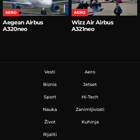
AERO
AERO
Aegean Airbus
Wizz Air Airbus
A320neo
A321neo
Vesti
Aero
Biznis
Jetset
Sport
Hi-Tech
Nauka
Zanimljivosti
Život
Kuhinja
Rijaliti