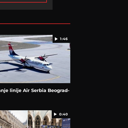
1:46
nje linije Air Serbia Beograd-
0:40