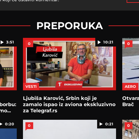
PREPORUKA
3:51
10:21
0
0
VESTI
AERO
Ljubiša Karović, Srbin koji je
Otvara
 borbu:
zamalo ispao iz aviona ekskluzivno
Brač
mo...
za Telegraf.rs
0:20
0:21
0
0