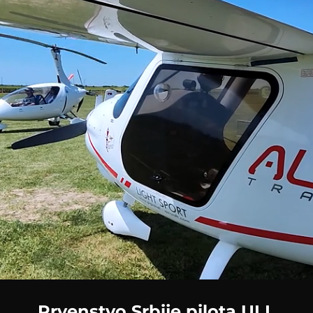
Loaded
:
48.05%
Prvenstvo Srbije pilota ULL