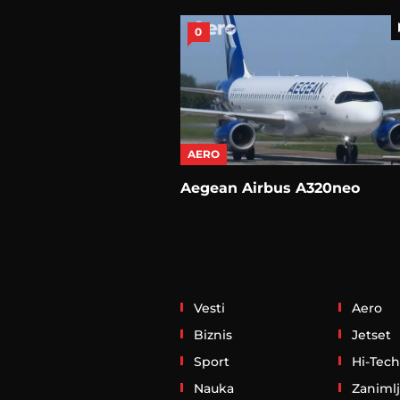
0
AERO
Aegean Airbus A320neo
Vesti
Aero
Biznis
Jetset
Sport
Hi-Tech
Nauka
Zanimlj