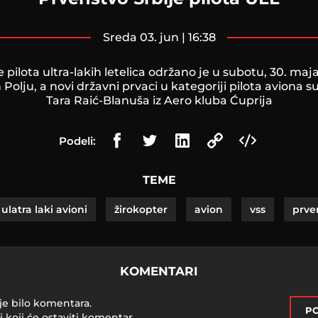
sreda 03. jun | 16:38
 pilota ultra-lakih letelica održano je u subotu, 30. ma
olju, a novi državni prvaci u kategoriji pilota aviona su
Tara Raić-Blanuša iz Aero kluba Ćuprija
Podeli:
TEME
ulatra laki avioni
žirokopter
avion
vss
prve
KOMENTARI
je bilo komentara.
PO
i koji će ostaviti komentar.