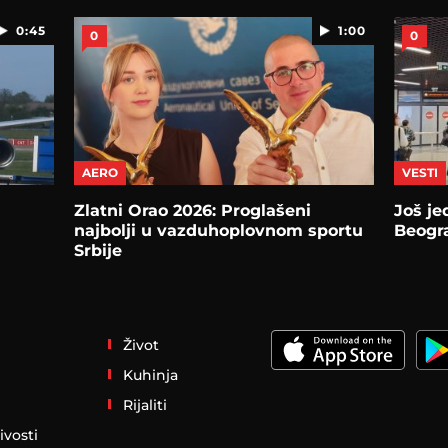
0:45
1:00
0
0
AERO
VESTI
Zlatni Orao 2026: Proglašeni
Još je
najbolji u vazduhoplovnom sportu
Beogr
Srbije
Život
Kuhinja
Rijaliti
ivosti