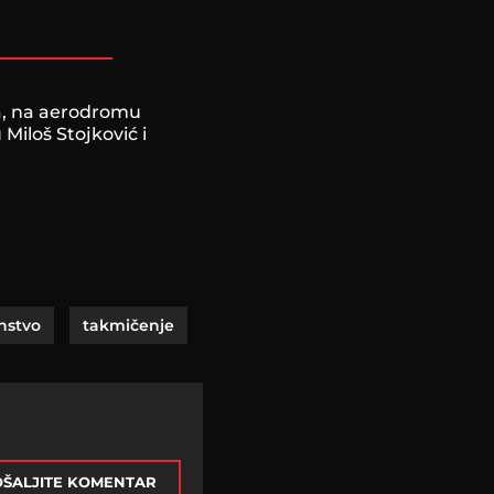
ja, na aerodromu
 Miloš Stojković i
nstvo
takmičenje
ŠALJITE KOMENTAR