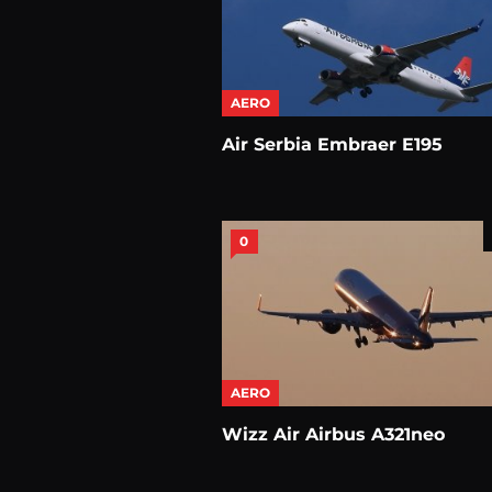
AERO
Air Serbia Embraer E195
0
AERO
Wizz Air Airbus A321neo