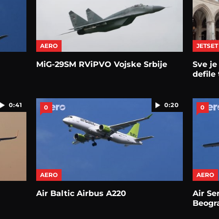
AERO
JETSET
MiG-29SM RViPVO Vojske Srbije
Sve je
defile
0:41
0:20
0
0
AERO
AERO
Air Baltic Airbus A220
Air Se
Beogr