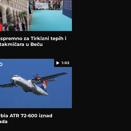
 spremno za Tirkizni tepih i
 takmičara u Beču
1:02
rbia ATR 72-600 iznad
ada