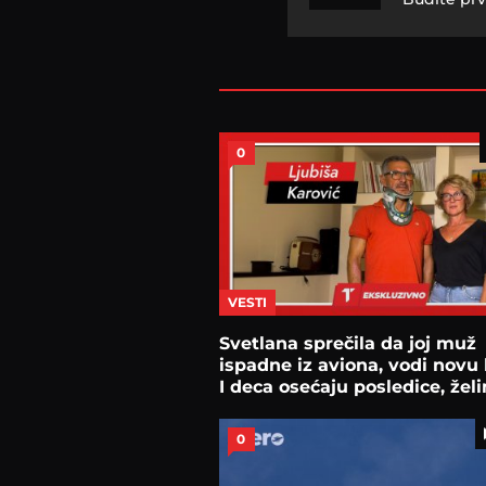
0
VESTI
Svetlana sprečila da joj muž
ispadne iz aviona, vodi novu
I deca osećaju posledice, želi
0