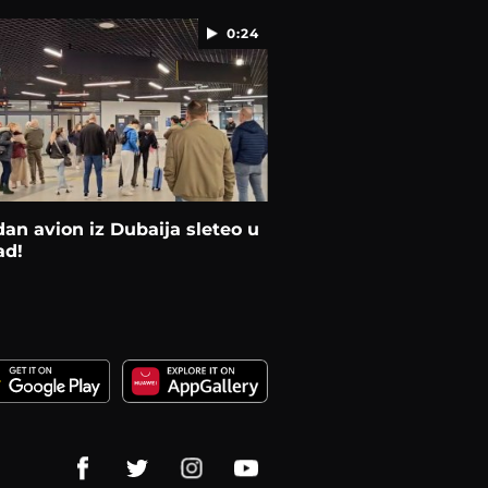
0:24
dan avion iz Dubaija sleteo u
ad!