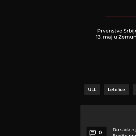
Prvenstvo Srbije
13. maj u Zemun P
ULL
Letelice
Do sada ni
0
Budite prv