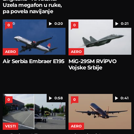
Uzela megafon u ruke,
pa povela navijanje
0:20
0:21
0
0
AERO
AERO
Air Serbia Embraer E195
MiG-29SM RViPVO
Vojske Srbije
0:58
0:41
0
0
VESTI
AERO