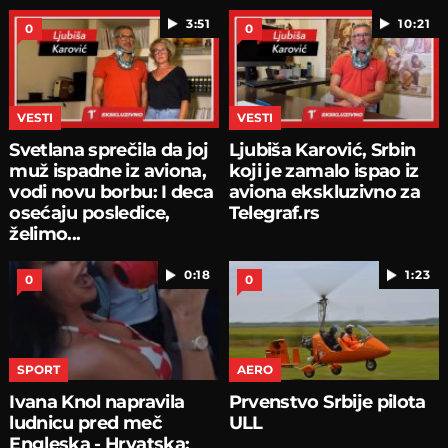
3:51
10:21
0
0
VESTI
VESTI
Svetlana sprečila da joj
Ljubiša Karović, Srbin
muž ispadne iz aviona,
koji je zamalo ispao iz
vodi novu borbu: I deca
aviona ekskluzivno za
osećaju posledice,
Telegraf.rs
želimo...
0:18
1:23
0
0
SPORT
AERO
Ivana Knol napravila
Prvenstvo Srbije pilota
ludnicu pred meč
ULL
Engleska - Hrvatska: