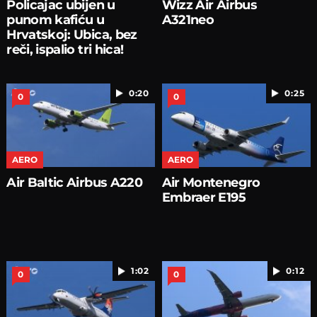
Policajac ubijen u
Wizz Air Airbus
punom kafiću u
A321neo
Hrvatskoj: Ubica, bez
reči, ispalio tri hica!
0:20
0:25
0
0
AERO
AERO
Air Baltic Airbus A220
Air Montenegro
Embraer E195
1:02
0:12
0
0