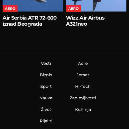
AERO
AERO
Air Serbia ATR 72-600
Wizz Air Airbus
iznad Beograda
A321neo
Vesti
Aero
Biznis
Jetset
Sport
Hi-Tech
Nauka
Zanimljivosti
Život
Kuhinja
Rijaliti