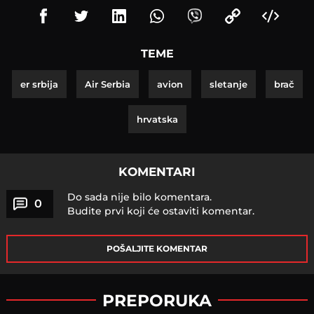
TEME
er srbija
Air Serbia
avion
sletanje
brač
hrvatska
KOMENTARI
Do sada nije bilo komentara.
0
Budite prvi koji će ostaviti komentar.
POŠALJITE KOMENTAR
PREPORUKA