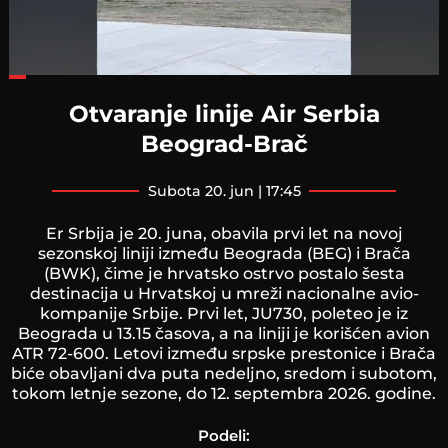
Loaded
:
37.41%
Otvaranje linije Air Serbia
Beograd-Brač
subota 20. jun | 17:45
Er Srbija je 20. juna, obavila prvi let na novoj
sezonskoj liniji između Beograda (BEG) i Brača
(BWK), čime je hrvatsko ostrvo postalo šesta
destinacija u Hrvatskoj u mreži nacionalne avio-
kompanije Srbije. Prvi let, JU730, poleteo je iz
Beograda u 13.15 časova, a na liniji je korišćen avion
ATR 72-600. Letovi između srpske prestonice i Brača
biće obavljani dva puta nedeljno, sredom i subotom,
tokom letnje sezone, do 12. septembra 2026. godine.
Podeli: