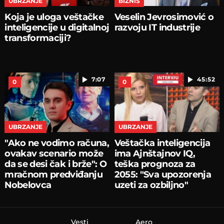
UBRZANJE
BIZNIS
Koja je uloga veštačke
Veselin Jevrosimović o
inteligencije u digitalnoj
razvoju IT industrije
transformaciji?
7:07
45:52
0
0
UBRZANJE
UBRZANJE
"Ako ne vodimo računa,
Veštačka inteligencija
ovakav scenario može
ima Ajnštajnov IQ,
da se desi čak i brže": O
teška prognoza za
mračnom predviđanju
2055: "Sva upozorenja
Nobelovca
uzeti za ozbiljno"
Vesti
Aero