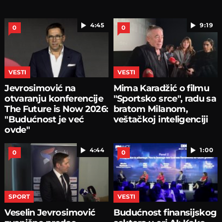
4:45
9:19
0
0
VESTI
VESTI
Jevrosimović na
Mima Karadžić o filmu
otvaranju konferencije
"Sportsko srce", radu sa
The Future is Now 2026:
bratom Milanom,
"Budućnost je već
veštačkoj inteligenciji
ovde"
4:44
1:00
0
0
SPORT
VESTI
Veselin Jevrosimović
Budućnost finansijskog