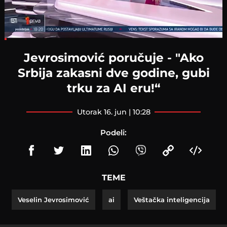
Loaded
:
6.96%
Jevrosimović poručuje - "Ako
Srbija zakasni dve godine, gubi
trku za AI eru!“
utorak 16. jun | 10:28
Podeli:
TEME
Veselin Jevrosimović
ai
Veštačka inteligencija