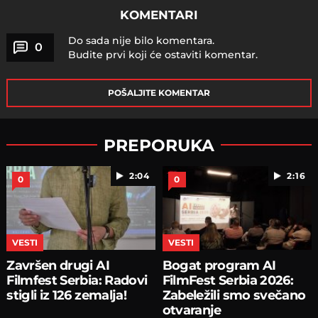
KOMENTARI
Do sada nije bilo komentara.
0
Budite prvi koji će ostaviti komentar.
POŠALJITE KOMENTAR
PREPORUKA
2:04
2:16
0
0
VESTI
VESTI
Završen drugi AI
Bogat program AI
Filmfest Serbia: Radovi
FilmFest Serbia 2026:
stigli iz 126 zemalja!
Zabeležili smo svečano
otvaranje