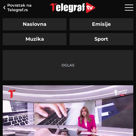
Povratak na
Telegraf.rs
Naslovna
Emisije
Muzika
Sport