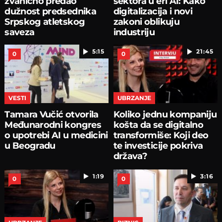
zvanično predao
sektora u eri AI: Kako
dužnost predsednika
digitalizacija i novi
Srpskog atletskog
zakoni oblikuju
saveza
industriju
5:15
21:45
0
0
VESTI
UBRZANJE
Tamara Vučić otvorila
Koliko jednu kompaniju
Međunarodni kongres
košta da se digitalno
o upotrebi AI u medicini
transformiše: Koji deo
u Beogradu
te investicije pokriva
država?
1:19
3:16
0
0