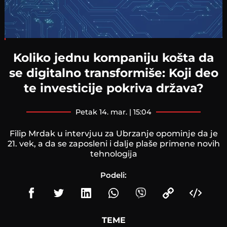
Loaded
:
3.06%
Koliko jednu kompaniju košta da
se digitalno transformiše: Koji deo
te investicije pokriva država?
petak 14. mar. | 15:04
Filip Mrdak u intervjuu za Ubrzanje opominje da je
21. vek, a da se zaposleni i dalje plaše primene novih
tehnologija
Podeli:
TEME