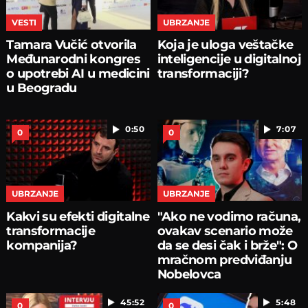
VESTI
UBRZANJE
Tamara Vučić otvorila
Koja je uloga veštačke
Međunarodni kongres
inteligencije u digitalnoj
o upotrebi AI u medicini
transformaciji?
u Beogradu
0:50
7:07
0
0
UBRZANJE
UBRZANJE
Kakvi su efekti digitalne
"Ako ne vodimo računa,
transformacije
ovakav scenario može
kompanija?
da se desi čak i brže": O
mračnom predviđanju
Nobelovca
45:52
5:48
0
0