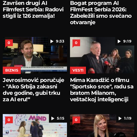
Završen drugi AI
Bogat program AI
Filmfest Serbia: Radovi
FilmFest Serbia 2026:
stigli iz 126 zemalja!
Zabeležili smo svečano
otvaranje
9:33
9:19
0
0
BIZNIS
VESTI
Jevrosimović poručuje
Mima Karadžić o filmu
- "Ako Srbija zakasni
"Sportsko srce", radu sa
dve godine, gubi trku
bratom Milanom,
za AI eru!“
veštačkoj inteligenciji
5:15
1:19
0
0