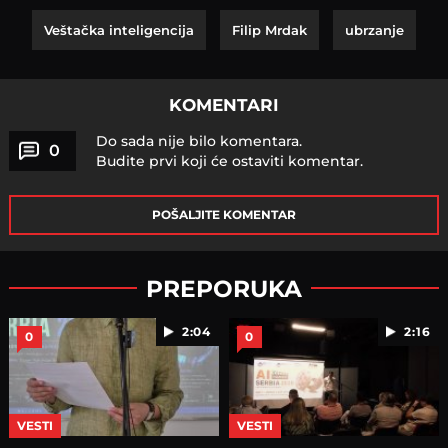
Veštačka inteligencija
Filip Mrdak
ubrzanje
KOMENTARI
Do sada nije bilo komentara.
0
Budite prvi koji će ostaviti komentar.
POŠALJITE KOMENTAR
PREPORUKA
2:04
2:16
0
0
VESTI
VESTI