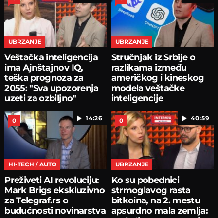
UBRZANJE
UBRZANJE
Veštačka inteligencija
Stručnjak iz Srbije o
ima Ajnštajnov IQ,
razlikama između
teška prognoza za
američkog i kineskog
2055: "Sva upozorenja
modela veštačke
uzeti za ozbiljno"
inteligencije
14:26
40:59
0
0
HI-TECH / AUTO
UBRZANJE
Preživeti AI revoluciju:
Ko su pobednici
Mark Brigs ekskluzivno
strmoglavog rasta
za Telegraf.rs o
bitkoina, na 2. mestu
budućnosti novinarstva
apsurdno mala zemlja: