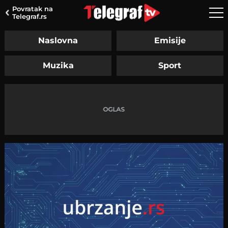
Povratak na
Telegraf.rs
Naslovna
Emisije
Muzika
Sport