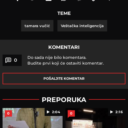
TEME
tamara vučić
Veštačka inteligencija
KOMENTARI
Do sada nije bilo komentara.
0
Budite prvi koji će ostaviti komentar.
POŠALJITE KOMENTAR
PREPORUKA
2:04
2:16
0
0