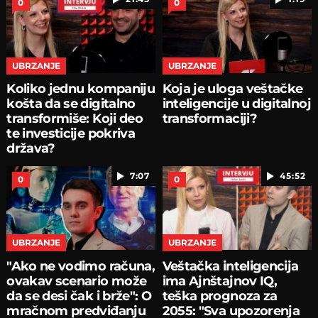
0
0
UBRZANJE
UBRZANJE
Koliko jednu kompaniju
Koja je uloga veštačke
košta da se digitalno
inteligencije u digitalnoj
transformiše: Koji deo
transformaciji?
te investicije pokriva
država?
7:07
45:52
0
0
UBRZANJE
UBRZANJE
"Ako ne vodimo računa,
Veštačka inteligencija
ovakav scenario može
ima Ajnštajnov IQ,
da se desi čak i brže": O
teška prognoza za
mračnom predviđanju
2055: "Sva upozorenja