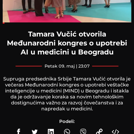
Loaded
:
12.67%
Tamara Vučić otvorila
Međunarodni kongres o upotrebi
AI u medicini u Beogradu
petak 09. maj | 23:07
Supruga predsednika Srbije Tamara Vučić otvorila je
večeras Međunarodni kongres o upotrebi veštačke
inteligencije u medicini (MIND) u Beogradu i istakla
da je održavanje koraka sa novim tehnološkim
dostignućima važno za razvoj čovečanstva i za
napredak u medicini.
Podeli: