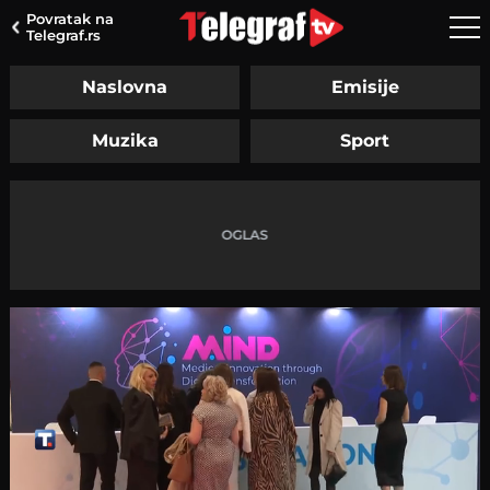
Povratak na
Telegraf.rs
Naslovna
Emisije
Muzika
Sport