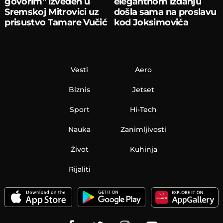
govorim'' izveden u
elegantnom izdanju
Sremskoj Mitrovici uz
došla sama na proslavu
prisustvo Tamare Vučić
kod Joksimovića
Vesti
Aero
Biznis
Jetset
Sport
Hi-Tech
Nauka
Zanimljivosti
Život
Kuhinja
Rijaliti