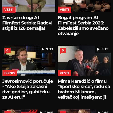
VESTI
VESTI
Završen drugi AI
Bogat program AI
Filmfest Serbia: Radovi
FilmFest Serbia 2026:
stigli iz 126 zemalja!
Zabeležili smo svečano
otvaranje
9:33
9:19
0
0
BIZNIS
VESTI
Jevrosimović poručuje
Mima Karadžić o filmu
- "Ako Srbija zakasni
"Sportsko srce", radu sa
dve godine, gubi trku
bratom Milanom,
za AI eru!“
veštačkoj inteligenciji
21:45
1:19