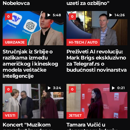
Nobelovca
uzeti za ozbiljno"
5:48
14:26
0
0
UBRZANJE
HI-TECH / AUTO
Stručnjak iz Srbije o
Preživeti AI revoluciju:
razlikama između
Mark Brigs ekskluzivno
američkog i kineskog
za Telegraf.rs o
modela veštačke
budućnosti novinarstva
inteligencije
3:24
0:21
0
0
VESTI
JETSET
Koncert ''Muzikom
Tamara Vučić u