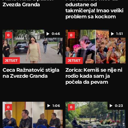
Zvezda Granda
odustane od
takmičenja! Imao veliki
problem sa kockom
0:46
1:51
0
0
JETSET
JETSET
Ceca Ražnatović stigla
Zorica: Kemiš se nije ni
na Zvezde Granda
rodio kada sam ja
počela da pevam
1:06
0:23
0
0