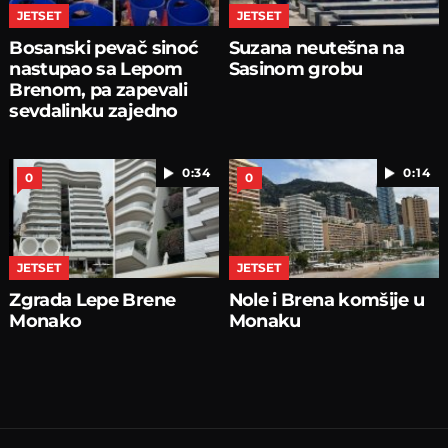
JETSET
JETSET
Bosanski pevač sinoć
Suzana neutešna na
nastupao sa Lepom
Sasinom grobu
Brenom, pa zapevali
sevdalinku zajedno
0:34
0:14
0
0
JETSET
JETSET
Zgrada Lepe Brene
Nole i Brena komšije u
Monako
Monaku