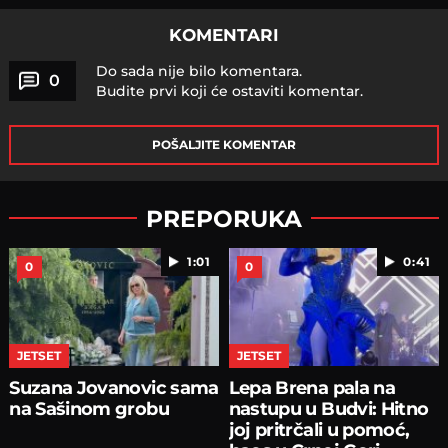
KOMENTARI
Do sada nije bilo komentara.
0
Budite prvi koji će ostaviti komentar.
POŠALJITE KOMENTAR
PREPORUKA
1:01
0:41
0
0
JETSET
JETSET
Suzana Jovanovic sama
Lepa Brena pala na
na Sašinom grobu
nastupu u Budvi: Hitno
joj pritrčali u pomoć,