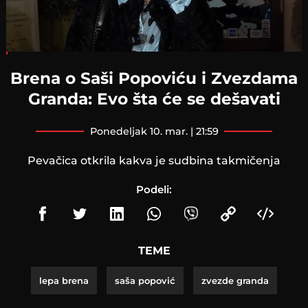
Loaded
:
3.99%
Brena o Saši Popoviću i Zvezdama
Granda: Evo šta će se dešavati
ponedeljak 10. mar. | 21:59
Pevačica otkrila kakva je sudbina takmičenja
Podeli:
TEME
lepa brena
saša popović
zvezde granda