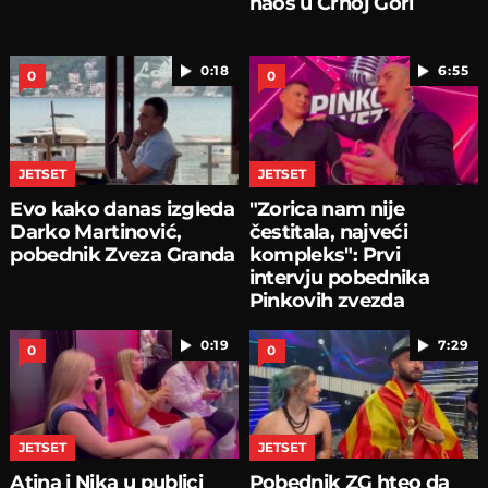
haos u Crnoj Gori
0:18
6:55
0
0
JETSET
JETSET
Evo kako danas izgleda
"Zorica nam nije
Darko Martinović,
čestitala, najveći
pobednik Zveza Granda
kompleks": Prvi
intervju pobednika
Pinkovih zvezda
0:19
7:29
0
0
JETSET
JETSET
Atina i Nika u publici
Pobednik ZG hteo da