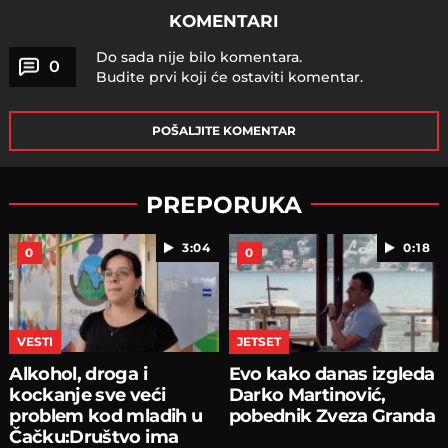
KOMENTARI
Do sada nije bilo komentara.
0
Budite prvi koji će ostaviti komentar.
POŠALJITE KOMENTAR
PREPORUKA
3:04
0:18
0
0
VESTI
JETSET
Alkohol, droga i
Evo kako danas izgleda
kockanje sve veći
Darko Martinović,
problem kod mladih u
pobednik Zveza Granda
Čačku:Društvo ima