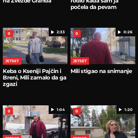
na Zvezde Granda
rodio kada sam ja
počela da pevam
2:33
0:26
0
0
JETSET
JETSET
Keba o Kseniji Pajčin i
Mili stigao na snimanje
Breni, Mili zamalo da ga
zgazi
1:04
1:20
0
0