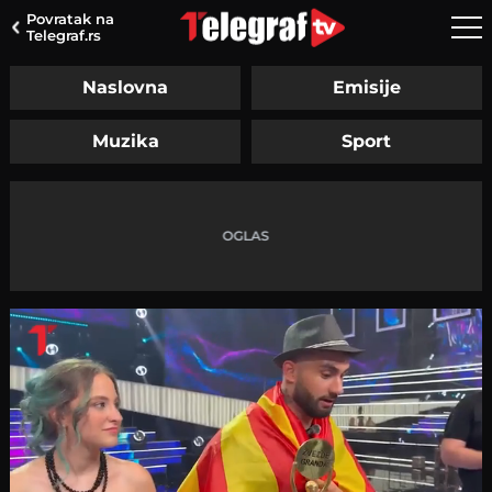
Povratak na
Telegraf.rs
Naslovna
Emisije
Muzika
Sport