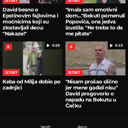
JETSET
JETSET
David besno o
"Imala sam emotivni
Epstinovim fajlovima i
slom..."Bekuti pomenuli
moćnicima koji su
Popovića, ona jedva
zlostavljali decu:
izustila: "Ne treba to da
"Nakaze!"
me pitate"
0:36
5:22
0
0
JETSET
JETSET
Keba od Milija dobio po
"Nisam prošao slično
zadnjici
jer mene gađali nisu"
David progovorio o
napadu na Bekutu u
Čačku
Vesti
Aero