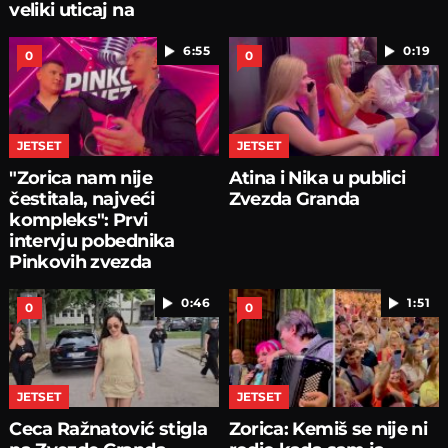
veliki uticaj na
pojedince
6:55
0:19
0
0
JETSET
JETSET
"Zorica nam nije
Atina i Nika u publici
čestitala, najveći
Zvezda Granda
kompleks": Prvi
intervju pobednika
Pinkovih zvezda
0:46
1:51
0
0
JETSET
JETSET
Ceca Ražnatović stigla
Zorica: Kemiš se nije ni