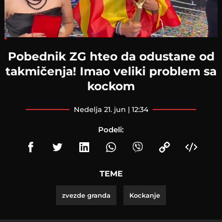
Loaded
:
8.88%
Pobednik ZG hteo da odustane od
takmičenja! Imao veliki problem sa
kockom
nedelja 21. jun | 12:34
Podeli:
TEME
zvezde granda
Kockanje