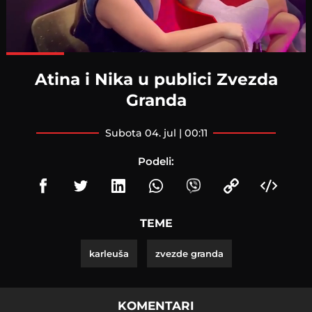
Loaded
:
100.00%
Atina i Nika u publici Zvezda
Granda
subota 04. jul | 00:11
Podeli:
TEME
karleuša
zvezde granda
KOMENTARI