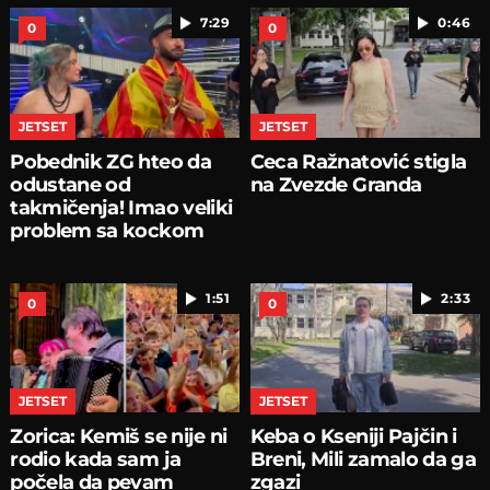
7:29
0:46
0
0
JETSET
JETSET
Pobednik ZG hteo da
Ceca Ražnatović stigla
odustane od
na Zvezde Granda
takmičenja! Imao veliki
problem sa kockom
1:51
2:33
0
0
JETSET
JETSET
Zorica: Kemiš se nije ni
Keba o Kseniji Pajčin i
rodio kada sam ja
Breni, Mili zamalo da ga
počela da pevam
zgazi