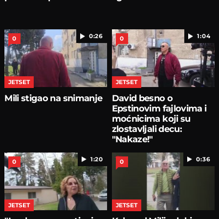
0:26
1:04
0
0
JETSET
JETSET
Mili stigao na snimanje
David besno o
Epstinovim fajlovima i
moćnicima koji su
zlostavljali decu:
"Nakaze!"
1:20
0:36
0
0
JETSET
JETSET