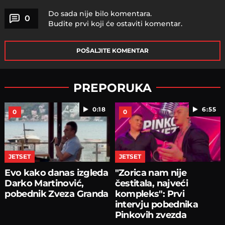
Do sada nije bilo komentara.
0
Budite prvi koji će ostaviti komentar.
POŠALJITE KOMENTAR
PREPORUKA
0:18
6:55
0
0
JETSET
JETSET
Evo kako danas izgleda
"Zorica nam nije
Darko Martinović,
čestitala, najveći
pobednik Zveza Granda
kompleks": Prvi
intervju pobednika
Pinkovih zvezda