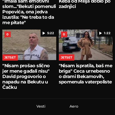
"Imala sam emotivni
Keba od Milija dobio po
slom..."Bekuti pomenuli
zadnjici
Popovića, ona jedva
izustila: "Ne treba to da
me pitate"
5:22
1:22
0
0
JETSET
JETSET
"Nisam prošao slično
"Nisam ispratila, baš me
jer mene gađali nisu"
briga" Ceca urnebesno
David progovorio o
o drami Bekamovih,
napadu na Bekutu u
spomenula vaterpoliste
Čačku
Vesti
Aero