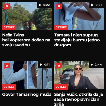
0:22
0:51
0
0
JETSET
JETSET
Neša Tvins
Tamara i njen suprug
helikopterom došao na
stavljaju burmu jedno
svoju svadbu
drugom
0:11
2:44
0
0
JETSET
JETSET
Govor Tamarinog muža
Sanja Vučić otkrila da je
sada ravnopravni član
žirija