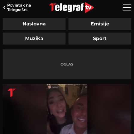
Povratak na
Telegraf.rs
Naslovna
Emisije
Muzika
Sport