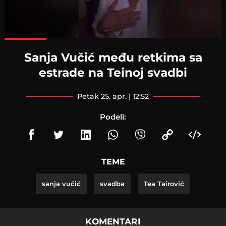
Loaded
:
100.00%
Sanja Vučić među retkima sa
estrade na Teinoj svadbi
petak 25. apr. | 12:52
Podeli:
TEME
sanja vučić
svadba
Tea Tairović
KOMENTARI