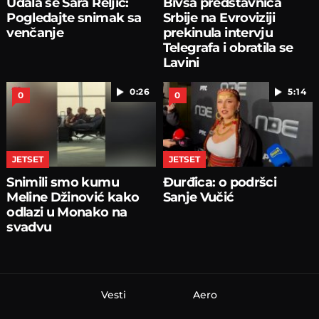
Udala se Sara Reljić:
Bivša predstavnica
Pogledajte snimak sa
Srbije na Evroviziji
venčanje
prekinula intervju
Telegrafa i obratila se
Lavini
0:26
5:14
0
0
JETSET
JETSET
Snimili smo kumu
Đurđica: o podršci
Meline Džinović kako
Sanje Vučić
odlazi u Monako na
svadvu
Vesti
Aero