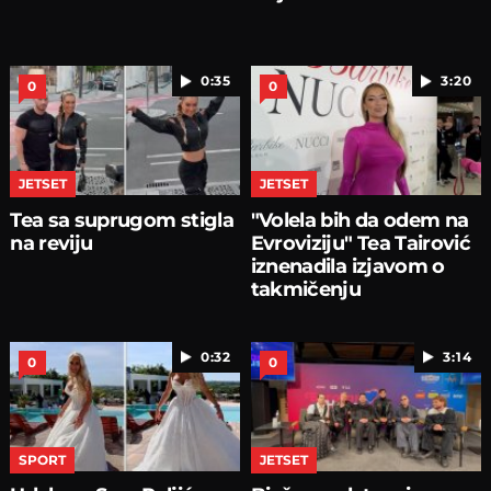
0:35
3:20
0
0
JETSET
JETSET
Tea sa suprugom stigla
"Volela bih da odem na
na reviju
Evroviziju" Tea Tairović
iznenadila izjavom o
takmičenju
0:32
3:14
0
0
SPORT
JETSET