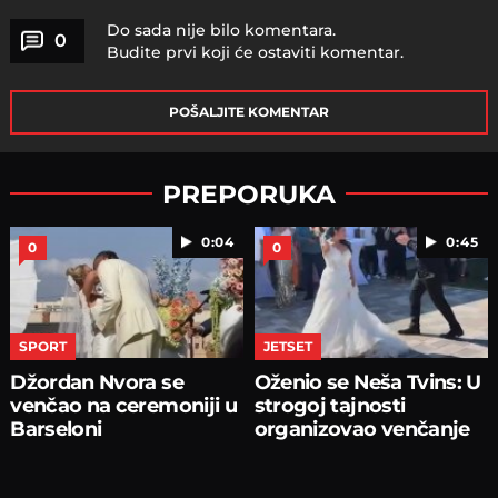
Do sada nije bilo komentara.
0
Budite prvi koji će ostaviti komentar.
POŠALJITE KOMENTAR
PREPORUKA
0:04
0:45
0
0
SPORT
JETSET
Džordan Nvora se
Oženio se Neša Tvins: U
venčao na ceremoniji u
strogoj tajnosti
Barseloni
organizovao venčanje