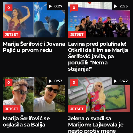
0:27
2:53
0
0
JETSET
JETSET
Marija Šerifović i Jovana
Lavina pred polufinale!
Pajić u prvom redu
Otkrili da li im se Marija
Šerifović javila, pa
poručili: "Nema
stajanja!"
0:53
5:42
0
0
JETSET
JETSET
Marija Šerifović se
Jelena o svađi sa
oglasila sa Balija
Marijom: Lajkovala je
nesto protiv mene