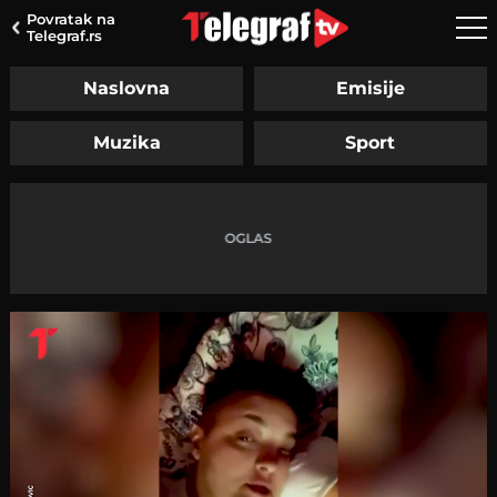
Povratak na
Telegraf.rs
Naslovna
Emisije
Muzika
Sport