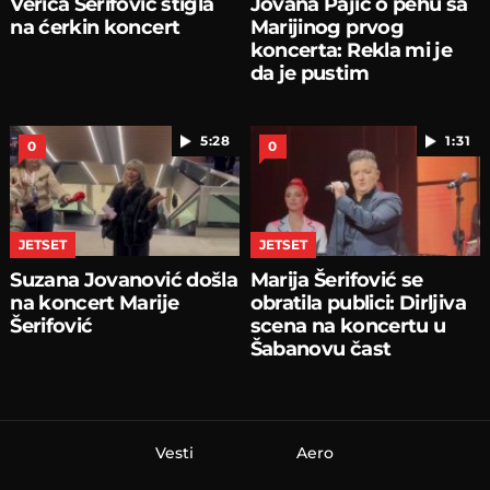
Verica Šerifović stigla
Jovana Pajić o pehu sa
na ćerkin koncert
Marijinog prvog
koncerta: Rekla mi je
da je pustim
5:28
1:31
0
0
JETSET
JETSET
Suzana Jovanović došla
Marija Šerifović se
na koncert Marije
obratila publici: Dirljiva
Šerifović
scena na koncertu u
Šabanovu čast
Vesti
Aero