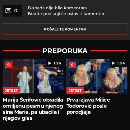
Do sada nije bilo komentara.
0
Budite prvi koji će ostaviti komentar.
POŠALJITE KOMENTAR
PREPORUKA
1:26
1:54
0
0
JETSET
JETSET
Marija Šerifović obradila
Prva izjava Milice
omiljenu pesmu njenog
Todorović posle
sina Maria, pa ubacila i
porodjaja
njegov glas