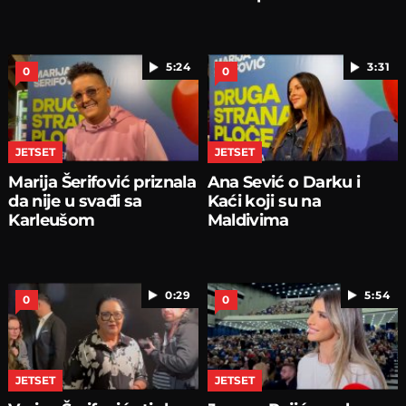
5:24
3:31
0
0
JETSET
JETSET
Marija Šerifović priznala
Ana Sević o Darku i
da nije u svađi sa
Kaći koji su na
Karleušom
Maldivima
0:29
5:54
0
0
JETSET
JETSET