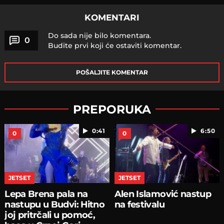
KOMENTARI
Do sada nije bilo komentara.
0
Budite prvi koji će ostaviti komentar.
POŠALJITE KOMENTAR
PREPORUKA
0:41
6:50
0
0
JETSET
JETSET
Lepa Brena pala na
Alen Islamović nastup
nastupu u Budvi: Hitno
na festivalu
joj pritrčali u pomoć,