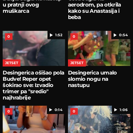
u pratnji ovog
aerodrom, pa otkrila
muškarca
kako su Anastasija i
beba
1:52
0:54
0
0
JETSET
JETSET
Desingerica ošišao pola
Desingerica umalo
Budve! Reper opet
slomio nogu na
šokirao sve: Izvadio
nastupu
trimer pa "sredio"
najhrabrije
0:14
1:06
0
0