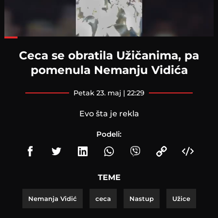
Loaded
:
62.05%
Ceca se obratila Užičanima, pa
pomenula Nemanju Vidića
petak 23. maj | 22:29
Evo šta je rekla
Podeli:
TEME
Nemanja Vidić
ceca
Nastup
Užice