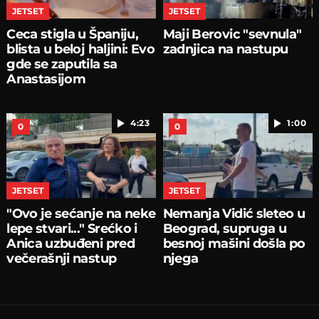
JETSET
JETSET
Ceca stigla u Španiju,
Maji Berovic "sevnula"
blista u beloj haljini: Evo
zadnjica na nastupu
gde se zaputila sa
Anastasijom
4:23
1:00
0
0
JETSET
JETSET
"Ovo je sećanje na neke
Nemanja Vidić sleteo u
lepe stvari..." Srećko i
Beograd, supruga u
Anica uzbuđeni pred
besnoj mašini došla po
večerašnji nastup
njega