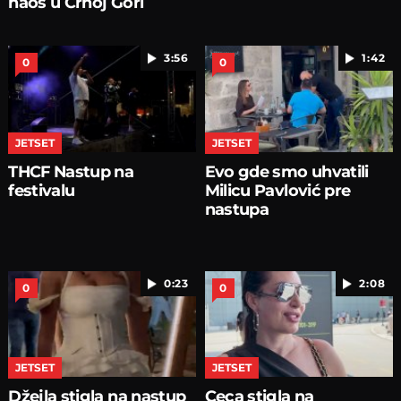
haos u Crnoj Gori
3:56
1:42
0
0
JETSET
JETSET
THCF Nastup na
Evo gde smo uhvatili
festivalu
Milicu Pavlović pre
nastupa
0:23
2:08
0
0
JETSET
JETSET
Džejla stigla na nastup
Ceca stigla na