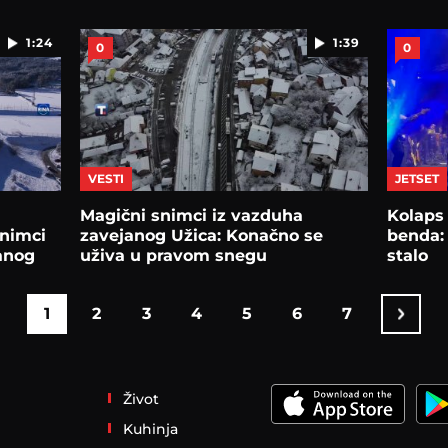
1:24
1:39
0
0
VESTI
JETSET
Magični snimci iz vazduha
Kolaps
snimci
zavejanog Užica: Konačno se
benda: 
janog
uživa u pravom snegu
stalo
1
2
3
4
5
6
7
Život
Kuhinja