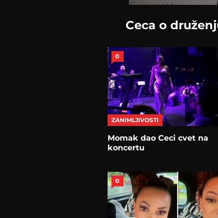
Ceca o druženj
0
ZANIMLJIVOSTI
Momak dao Ceci cvet na
koncertu
0