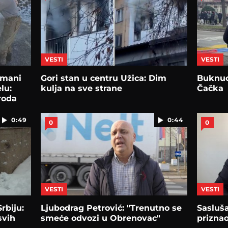
VESTI
VESTI
umani
Gori stan u centru Užica: Dim
Buknuo
lu:
kulja na sve strane
Čačka
roda
0:49
0:44
0
0
VESTI
VESTI
rbiju:
Ljubodrag Petrović: "Trenutno se
Sasluša
svih
smeće odvozi u Obrenovac"
priznao