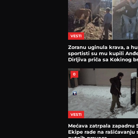
VESTI
Zoranu uginula krava, a h
sportisti su mu kupili Anđe
Dirljiva priča sa Kokinog b
0
VESTI
Mećava zatrpala zapadnu S
Ekipe rade na rašićavanju 