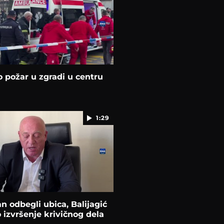
 požar u zgradi u centru
1:29
n odbegli ubica, Balijagić
 izvršenje krivičnog dela