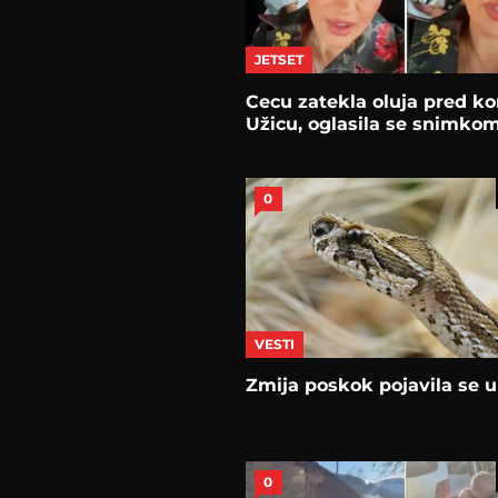
JETSET
Cecu zatekla oluja pred ko
Užicu, oglasila se snimko
0
VESTI
Zmija poskok pojavila se u
0