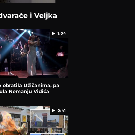
varače i Veljka
1:04
 obratila Užičanima, pa
la Nemanju Vidića
0:41