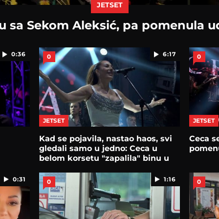
JETSET
u sa Sekom Aleksić, pa pomenula ud
0:36
6:17
0
0
JETSET
JETSET
Kad se pojavila, nastao haos, svi
Ceca se
gledali samo u jedno: Ceca u
pomenu
belom korsetu "zapalila" binu u
Užicu
0:31
1:16
0
0