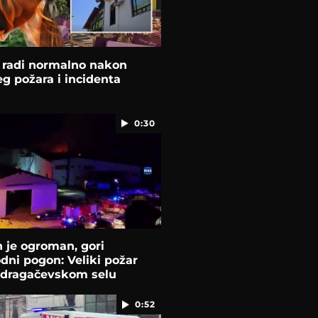
 radi normalno nakon
g požara i incidenta
0:30
 je ogroman, gori
dni pogon: Veliki požar
u dragačevskom selu
0:52