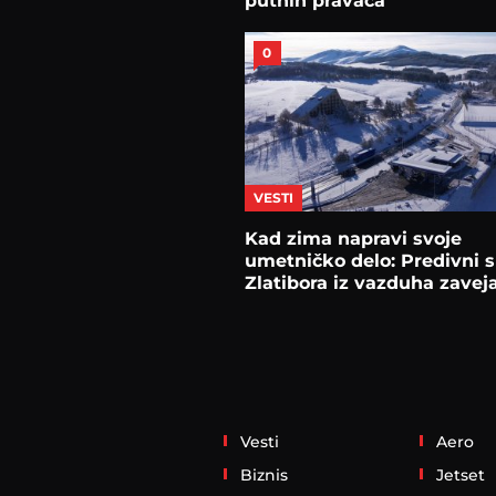
putnih pravaca
0
VESTI
Kad zima napravi svoje
umetničko delo: Predivni 
Zlatibora iz vazduha zave
snegom
Vesti
Aero
Biznis
Jetset