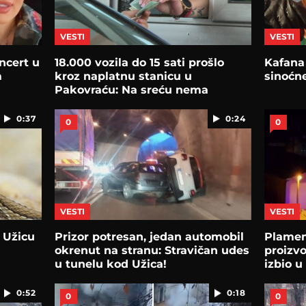
VESTI
VESTI
ncert u
18.000 vozila do 15 sati prošlo
Kafana
m
kroz naplatnu stanicu u
sinoćne
Pakovraću: Na sreću nema
kolapsa
0:37
0:24
0
0
VESTI
VESTI
 Užicu
Prizor potresan, jedan automobil
Plamen
okrenut na stranu: Stravičan udes
proizvo
u tunelu kod Užica!
izbio 
0:52
0:18
0
0