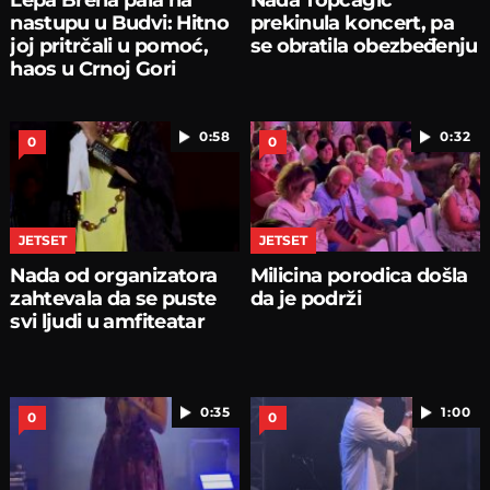
nastupu u Budvi: Hitno
prekinula koncert, pa
joj pritrčali u pomoć,
se obratila obezbeđenju
haos u Crnoj Gori
0:58
0:32
0
0
JETSET
JETSET
Nada od organizatora
Milicina porodica došla
zahtevala da se puste
da je podrži
svi ljudi u amfiteatar
0:35
1:00
0
0