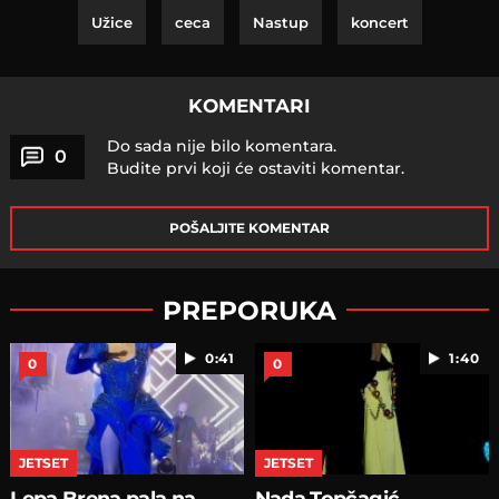
Užice
ceca
Nastup
koncert
KOMENTARI
Do sada nije bilo komentara.
0
Budite prvi koji će ostaviti komentar.
POŠALJITE KOMENTAR
PREPORUKA
0:41
1:40
0
0
JETSET
JETSET
Lepa Brena pala na
Nada Topčagić