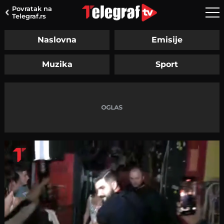
Povratak na
Telegraf.rs
Naslovna
Emisije
Muzika
Sport