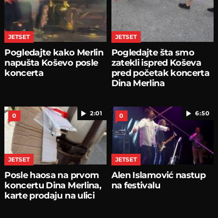
JETSET
JETSET
Pogledajte kako Merlin
Pogledajte šta smo
napušta Koševo posle
zatekli ispred Koševa
koncerta
pred početak koncerta
Dina Merlina
2:01
6:50
0
0
JETSET
JETSET
Posle haosa na prvom
Alen Islamović nastup
koncertu Dina Merlina,
na festivalu
karte prodaju na ulici