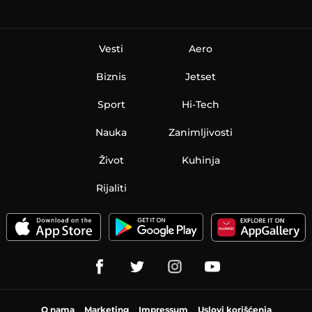
Vesti
Aero
Biznis
Jetset
Sport
Hi-Tech
Nauka
Zanimljivosti
Život
Kuhinja
Rijaliti
O nama
Marketing
Impressum
Uslovi korišćenja