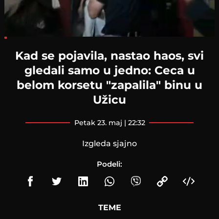
Loaded
:
10.57%
Kad se pojavila, nastao haos, svi
gledali samo u jedno: Ceca u
belom korsetu "zapalila" binu u
Užicu
petak 23. maj | 22:32
Izgleda sjajno
Podeli:
TEME