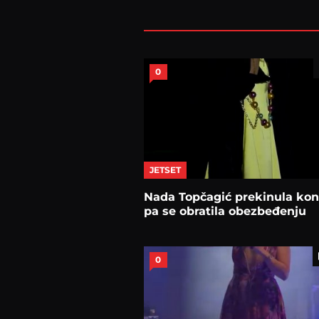
0
JETSET
Nada Topčagić prekinula kon
pa se obratila obezbeđenju
0