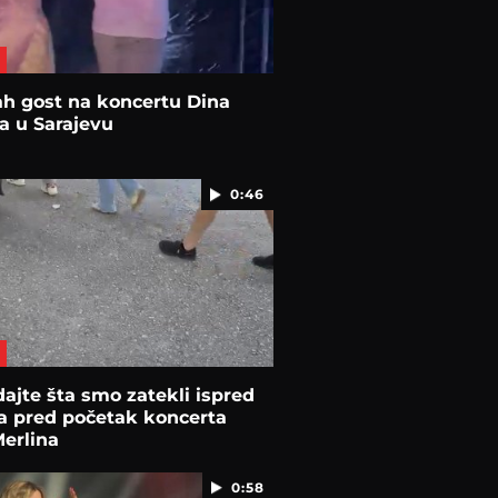
h gost na koncertu Dina
a u Sarajevu
0:46
ajte šta smo zatekli ispred
a pred početak koncerta
erlina
0:58