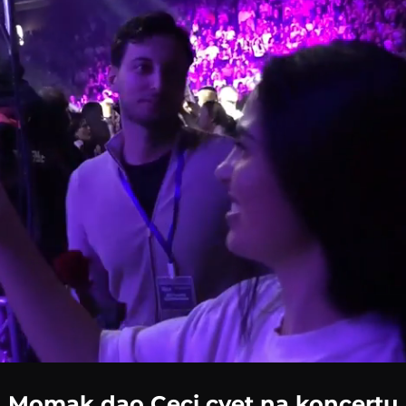
Loaded
:
100.00%
Momak dao Ceci cvet na koncertu