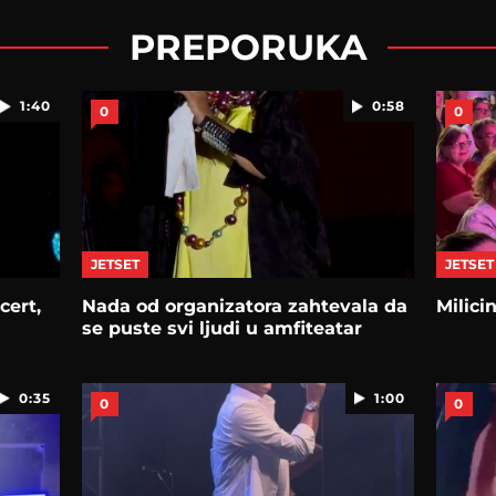
PREPORUKA
1:40
0:58
0
0
JETSET
JETSET
cert,
Nada od organizatora zahtevala da
Milici
se puste svi ljudi u amfiteatar
0:35
1:00
0
0