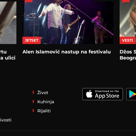
JETSET
VESTI
rtu
Alen Islamović nastup na festivalu
Džos S
a ulici
Beogr
Život
Kuhinja
Rijaliti
ivosti