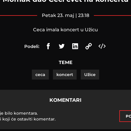
petak 23. maj | 23:18
Ceca imala koncert u Užicu
Podeli:
TEME
ceca
koncert
Užice
KOMENTARI
je bilo komentara.
PO
i koji će ostaviti komentar.