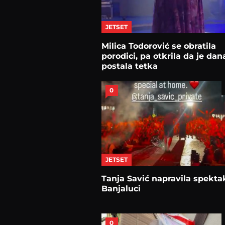
JETSET
Milica Todorović se obratila
porodici, pa otkrila da je dan
postala tetka
0
JETSET
Tanja Savić napravila spekta
Banjaluci
0