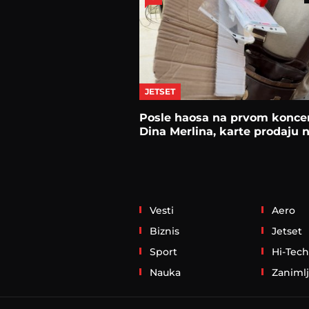
JETSET
Posle haosa na prvom konce
Dina Merlina, karte prodaju n
Vesti
Aero
Biznis
Jetset
Sport
Hi-Tech
Nauka
Zanimlj