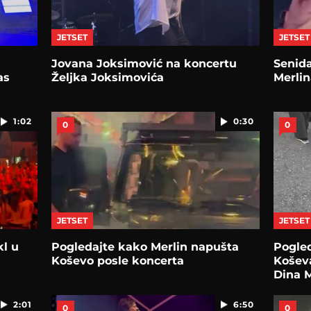
JETSET
JETSET
Jovana Joksimović na koncertu
Senida
as
Željka Joksimovića
Merlin
1:02
0:30
0
0
JETSET
JETSET
kl u
Pogledajte kako Merlin napušta
Pogled
Koševo posle koncerta
Košev
Dina M
2:01
6:50
0
0