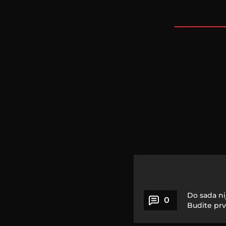
Do sada ni
0
Budite prv