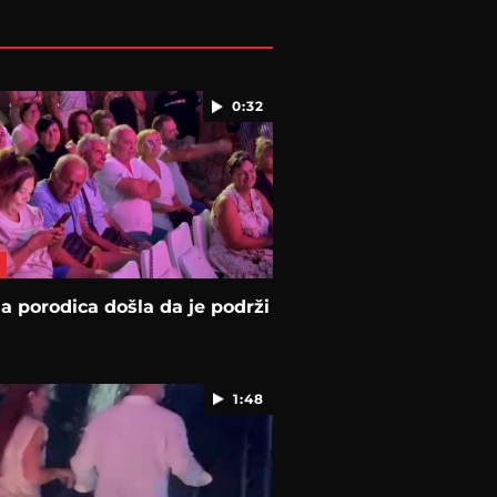
0:32
na porodica došla da je podrži
1:48