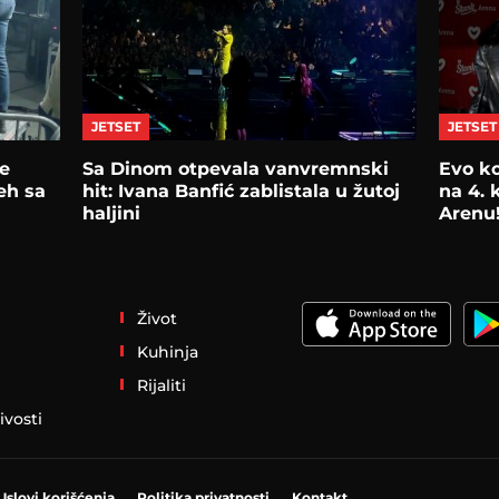
JETSET
JETSET
e
Sa Dinom otpevala vanvremnski
Evo ko
eh sa
hit: Ivana Banfić zablistala u žutoj
na 4. 
haljini
Arenu
Život
Kuhinja
Rijaliti
ivosti
Uslovi korišćenja
Politika privatnosti
Kontakt