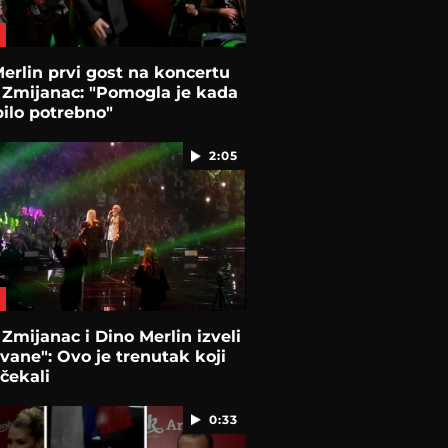
erlin prvi gost na koncertu
 Zmijanac: "Pomogla je kada
bilo potrebno"
2:05
Zmijanac i Dino Merlin izveli
vane": Ovo je trenutak koji
 čekali
0:33