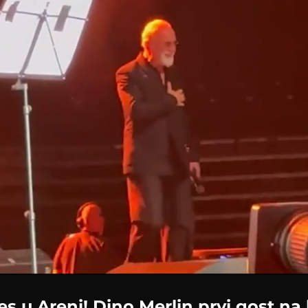
Loaded
:
100.00%
es u Areni! Dino Merlin prvi gost na