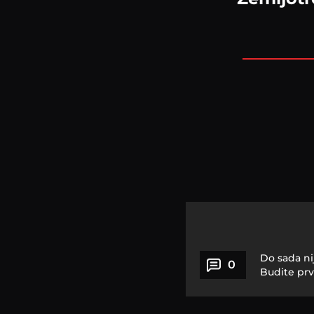
Do sada ni
0
Budite prv