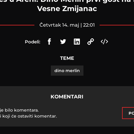
Vesne Zmijanac
četvrtak 14. maj | 22:01
Podeli:
TEME
dino merlin
KOMENTARI
je bilo komentara.
PO
i koji će ostaviti komentar.