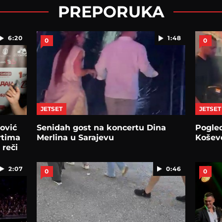
PREPORUKA
6:20
1:48
0
0
JETSET
JETSET
ović
Senidah gost na koncertu Dina
Pogled
rtima
Merlina u Sarajevu
Košev
 reči
2:07
0:46
0
0