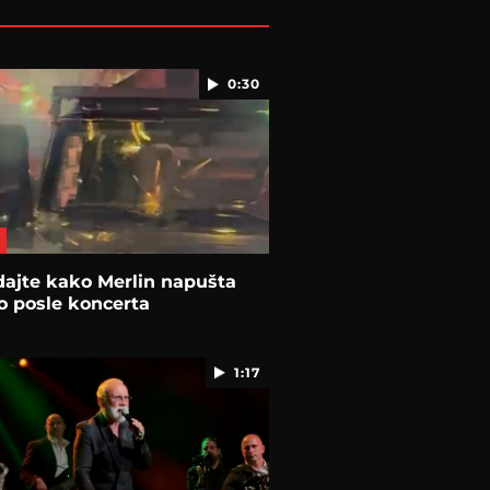
0:30
ajte kako Merlin napušta
o posle koncerta
1:17