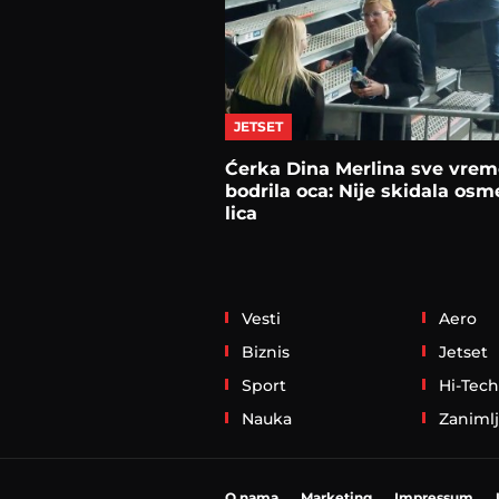
JETSET
Ćerka Dina Merlina sve vrem
bodrila oca: Nije skidala osm
lica
Vesti
Aero
Biznis
Jetset
Sport
Hi-Tech
Nauka
Zanimlj
O nama
Marketing
Impressum