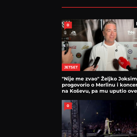
0
JETSET
"Nije me zvao" Željko Joksim
progovorio o Merlinu i konce
na Koševu, pa mu uputio ove
0