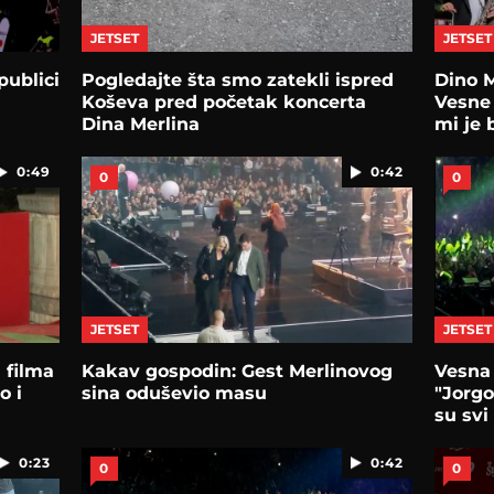
JETSET
JETSET
publici
Pogledajte šta smo zatekli ispred
Dino M
Koševa pred početak koncerta
Vesne
Dina Merlina
mi je 
0:49
0:42
0
0
JETSET
JETSET
 filma
Kakav gospodin: Gest Merlinovog
Vesna 
o i
sina oduševio masu
"Jorgo
su svi
0:23
0:42
0
0