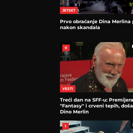
JETSET
Prvo obraćanje Dina Merlina 
nakon skandala
0
VESTI
Treći dan na SFF-u: Premijera
"Fantasy" i crveni tepih, doša
Dino Merlin
1