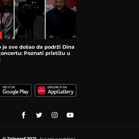
 je sve došao da podrži Dina
koncertu: Poznati pristižu u
!
© Telegraf 2021
Sva prava zadržana.