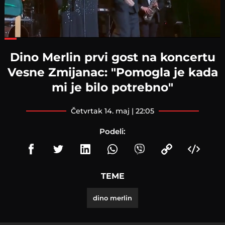
Loaded
:
51.71%
Dino Merlin prvi gost na koncertu
Vesne Zmijanac: "Pomogla je kada
mi je bilo potrebno"
četvrtak 14. maj | 22:05
Podeli:
TEME
dino merlin