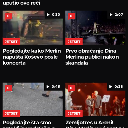
uputio ove reči
0:30
2:07
0
0
JETSET
JETSET
Pogledajte kako Merlin
Prvo obraćanje Dina
napušta Koševo posle
Merlina publici nakon
koncerta
skandala
0:46
0:28
0
0
JETSET
JETSET
Pogledajte šta smo
Zemljotres u Areni!