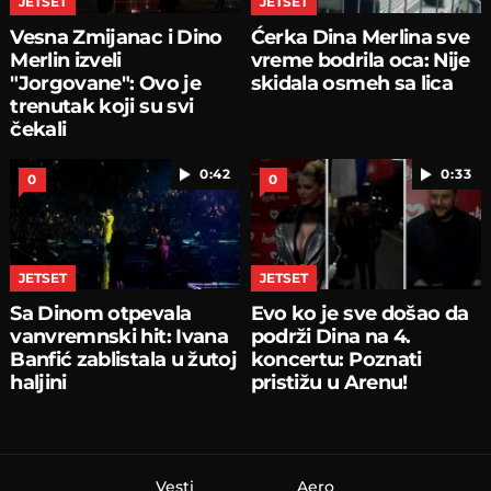
JETSET
JETSET
Vesna Zmijanac i Dino
Ćerka Dina Merlina sve
Merlin izveli
vreme bodrila oca: Nije
"Jorgovane": Ovo je
skidala osmeh sa lica
trenutak koji su svi
čekali
0:42
0:33
0
0
JETSET
JETSET
Sa Dinom otpevala
Evo ko je sve došao da
vanvremnski hit: Ivana
podrži Dina na 4.
Banfić zablistala u žutoj
koncertu: Poznati
haljini
pristižu u Arenu!
Vesti
Aero