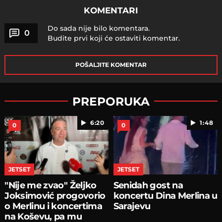
KOMENTARI
Do sada nije bilo komentara.
0
Budite prvi koji će ostaviti komentar.
POŠALJITE KOMENTAR
PREPORUKA
6:20
1:48
0
0
JETSET
JETSET
"Nije me zvao" Željko
Senidah gost na
Joksimović progovorio
koncertu Dina Merlina u
o Merlinu i koncertima
Sarajevu
na Koševu, pa mu