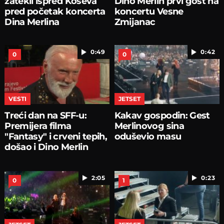
zatekli ispred Koševa
Dino Merlin prvi gost na
pred početak koncerta
koncertu Vesne
Dina Merlina
Zmijanac
0:49
0:42
0
0
VESTI
JETSET
Treći dan na SFF-u:
Kakav gospodin: Gest
Premijera filma
Merlinovog sina
"Fantasy" i crveni tepih,
oduševio masu
došao i Dino Merlin
2:05
0:23
0
1