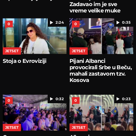
Zadavao im je sve
vreme velike muke
2:24
0:35
0
0
JETSET
JETSET
Stoja o Evroviziji
Pijani Albanci
provocirali Srbe u Beču,
mahali zastavom tzv.
Kosova
0:32
0:23
0
0
JETSET
JETSET