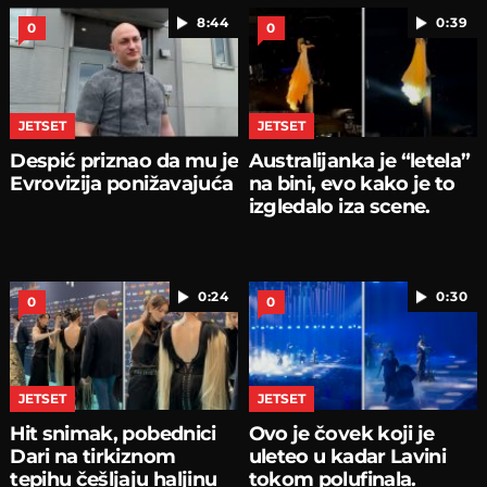
8:44
0:39
0
0
JETSET
JETSET
Despić priznao da mu je
Australijanka je “letela”
Evrovizija ponižavajuća
na bini, evo kako je to
izgledalo iza scene.
0:24
0:30
0
0
JETSET
JETSET
Hit snimak, pobednici
Ovo je čovek koji je
Dari na tirkiznom
uleteo u kadar Lavini
tepihu češljaju haljinu
tokom polufinala.