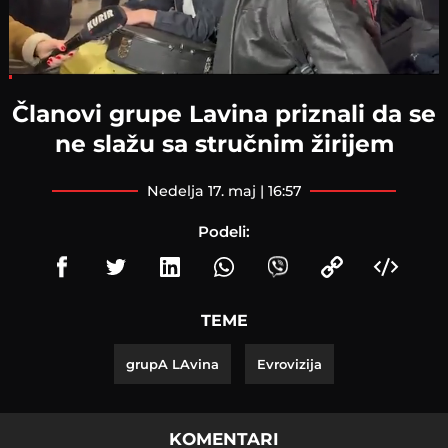
Loaded
:
6.30%
Članovi grupe Lavina priznali da se
ne slažu sa stručnim žirijem
nedelja 17. maj | 16:57
Podeli:
TEME
grupA LAvina
Evrovizija
KOMENTARI