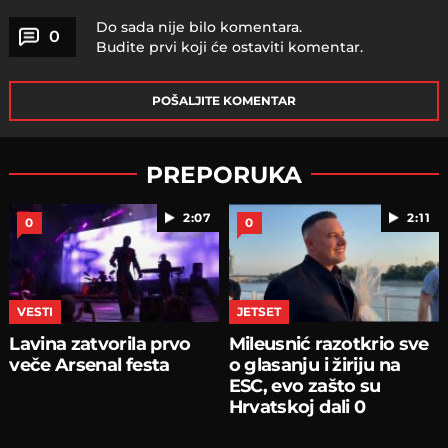
Do sada nije bilo komentara.
0
Budite prvi koji će ostaviti komentar.
POŠALJITE KOMENTAR
PREPORUKA
2:07
2:11
0
0
VESTI
JETSET
Lavina zatvorila prvo
Mileusnić razotkrio sve
veče Arsenal festa
o glasanju i žiriju na
ESC, evo zašto su
Hrvatskoj dali 0