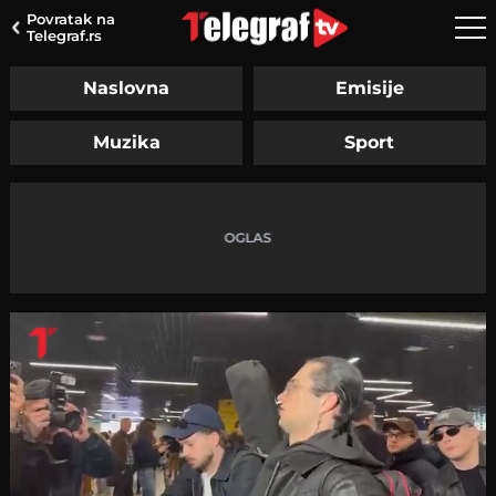
Povratak na
Telegraf.rs
Naslovna
Emisije
Muzika
Sport