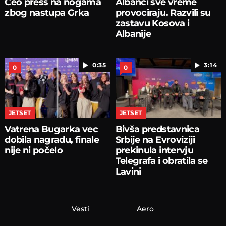
Ceo press na nogama
Albanci sve vreme
zbog nastupa Grka
provociraju. Razvili su
zastavu Kosova i
Albanije
0:35
3:14
0
0
JETSET
JETSET
Vatrena Bugarka vec
Bivša predstavnica
dobila nagradu, finale
Srbije na Evroviziji
nije ni počelo
prekinula intervju
Telegrafa i obratila se
Lavini
Vesti
Aero