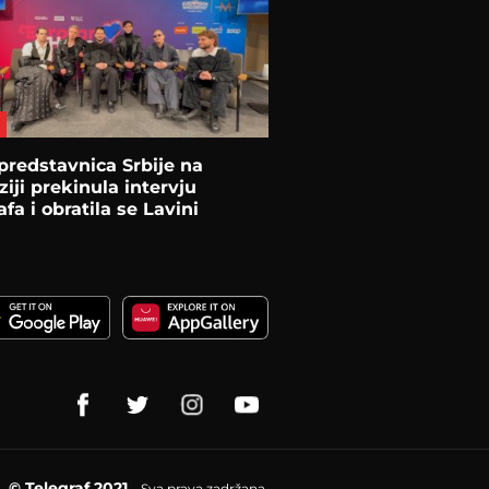
predstavnica Srbije na
ziji prekinula intervju
afa i obratila se Lavini
© Telegraf 2021
Sva prava zadržana.