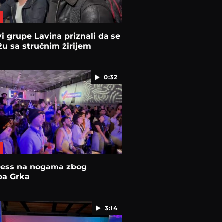
i grupe Lavina priznali da se
žu sa stručnim žirijem
0:32
ress na nogama zbog
pa Grka
3:14