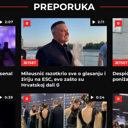
PREPORUKA
2:07
2:11
0
0
JETSET
JETSET
rsenal
Mileusnić razotkrio sve o glasanju i
Despić
žiriju na ESC, evo zašto su
poniž
Hrvatskoj dali 0
0:39
0:24
0
0