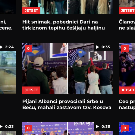
JETSET
JETSET
ni,
Hit snimak, pobednici Dari na
Članov
cene.
tirkiznom tepihu češljaju haljinu
ne sla
2:24
0:35
0
0
JETSET
JETSET
Pijani Albanci provocirali Srbe u
Ceo p
Beču, mahali zastavom tzv. Kosova
nastu
0:23
0:35
0
0