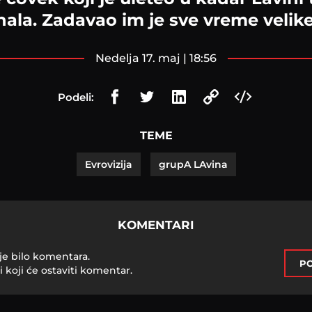
nala. Zadavao im je sve vreme veli
nedelja 17. maj | 18:56
Podeli:
TEME
Evrovizija
grupA LAvina
KOMENTARI
je bilo komentara.
PO
i koji će ostaviti komentar.