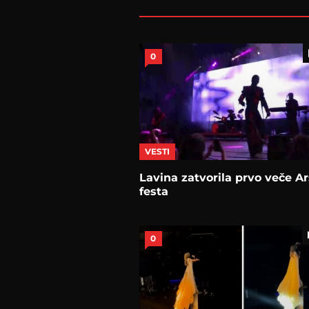
0
VESTI
Lavina zatvorila prvo veče A
festa
0