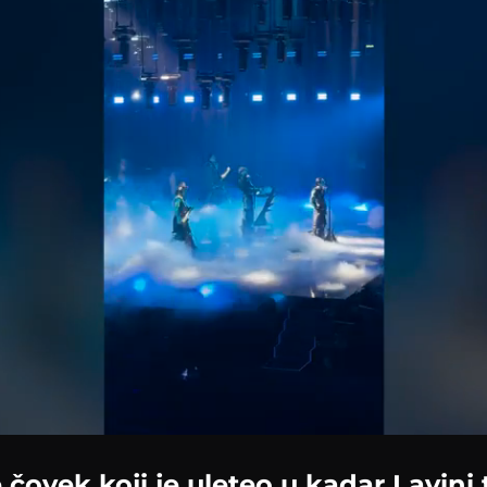
Loaded
:
100.00%
 čovek koji je uleteo u kadar Lavin