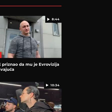
8:44
 priznao da mu je Evrovizija
avajuća
10:34