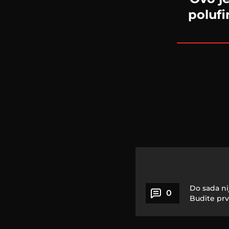
polufi
Do sada ni
0
Budite prv