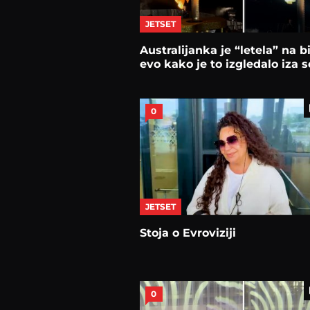
JETSET
Australijanka je “letela” na bi
evo kako je to izgledalo iza s
0
JETSET
Stoja o Evroviziji
0