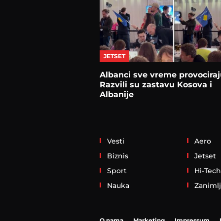
JETSET
Albanci sve vreme provociraj
Razvili su zastavu Kosova i
Albanije
Vesti
Aero
Biznis
Jetset
Sport
Hi-Tech
Nauka
Zanimlj
O nama
Marketing
Impressum