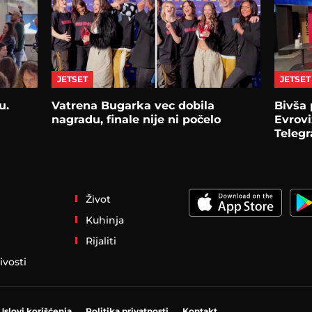
JETSET
JETSET
u.
Vatrena Bugarka vec dobila
Bivša 
nagradu, finale nije ni počelo
Evrovi
Telegr
Život
Kuhinja
Rijaliti
ivosti
Uslovi korišćenja
Politika privatnosti
Kontakt