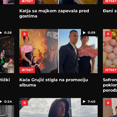
JETSET
JETSET
Katja sa majkom zapevala pred
Đani s
gostima
0:26
0:59
0
0
JETSET
JETSET
tički
Kaća Grujić stigla na promociju
Sofron
albuma
poklon
porođ
0:24
7:40
0
0