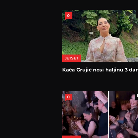
0
JETSET
Kaća Grujić nosi haljinu 3 da
0