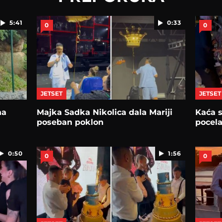
5:41
0:33
0
0
JETSET
JETSET
na
Majka Sadka Nikolica dala Mariji
Kaća s
poseban poklon
pocela
0:50
1:56
0
0