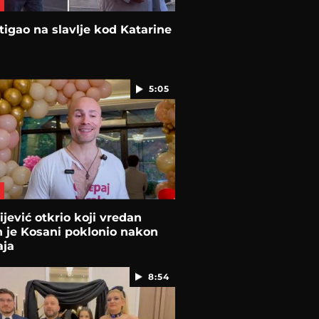
tigao na slavlje kod Katarine
5:05
ijević otkrio koji vredan
 je Kosani poklonio nakon
aja
8:54