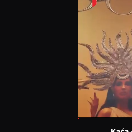
Loaded
:
5.85%
Kaća o