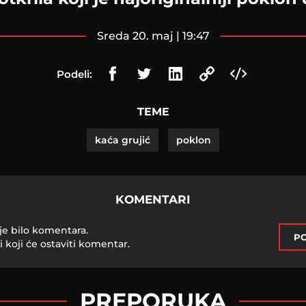
sreda 20. maj | 19:47
Podeli:
TEME
kaća grujić
poklon
KOMENTARI
je bilo komentara.
PO
i koji će ostaviti komentar.
PREPORUKA