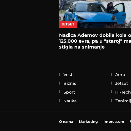
JETSET
Nadica Ademov dobila kola 
125.000 evra, pa u "staroj" ma
stigla na snimanje
Vesti
Aero
Biznis
Jetset
Sport
Hi-Tech
Nauka
Zanimlj
O nama
Marketing
Impressum