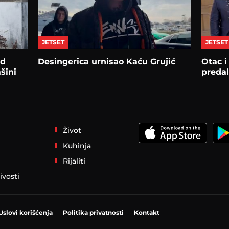
JETSET
JETSET
od
Desingerica urnisao Kaću Grujić
Otac i
šini
preda
Život
Kuhinja
Rijaliti
ivosti
Uslovi korišćenja
Politika privatnosti
Kontakt