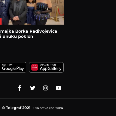
 majka Borka Radivojevića
li unuku poklon
© Telegraf 2021
Sva prava zadržana.