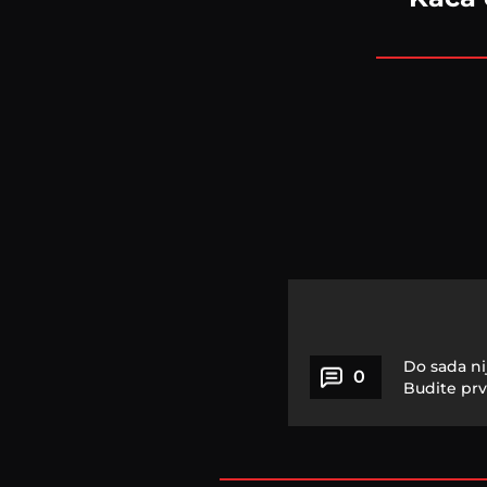
Do sada ni
0
Budite prv