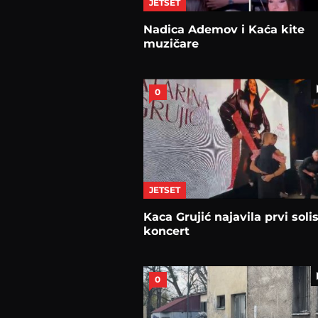
JETSET
Nadica Ademov i Kaća kite
muzičare
0
JETSET
Kaca Grujić najavila prvi solis
koncert
0