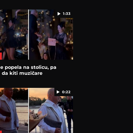
1:33
e popela na stolicu, pa
 da kiti muzičare
0:22