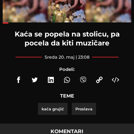
Loaded
:
42.58%
Kaća se popela na stolicu, pa
pocela da kiti muzičare
sreda 20. maj | 23:08
Podeli:
TEME
kaća grujić
Proslava
KOMENTARI