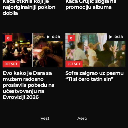
Kaća otkrila koji je
Kaća Grujić stigla na
najoriginalniji poklon
promociju albuma
dobila
0:28
0:28
0
0
JETSET
JETSET
Evo kako je Dara sa
Sofra zaigrao uz pesmu
mužem radosno
“Ti si ćero tatin sin”
proslavila pobedu na
učestvovanju na
Evroviziji 2026
Vesti
Aero