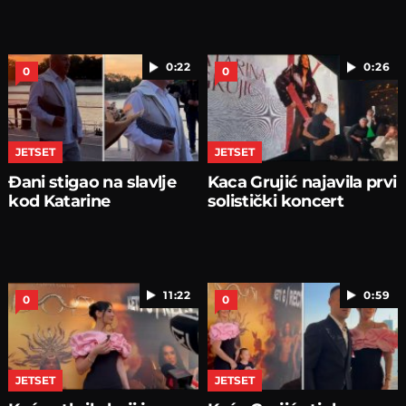
0:22
0:26
0
0
JETSET
JETSET
Đani stigao na slavlje
Kaca Grujić najavila prvi
kod Katarine
solistički koncert
11:22
0:59
0
0
JETSET
JETSET