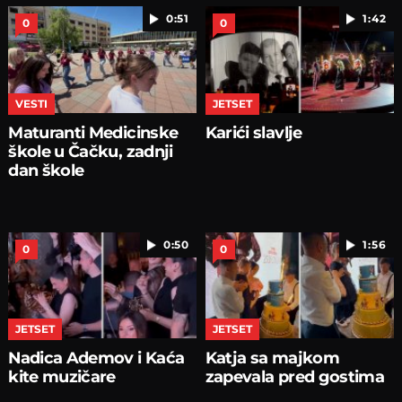
0:51
1:42
0
0
VESTI
JETSET
Maturanti Medicinske
Karići slavlje
škole u Čačku, zadnji
dan škole
0:50
1:56
0
0
JETSET
JETSET
Nadica Ademov i Kaća
Katja sa majkom
kite muzičare
zapevala pred gostima