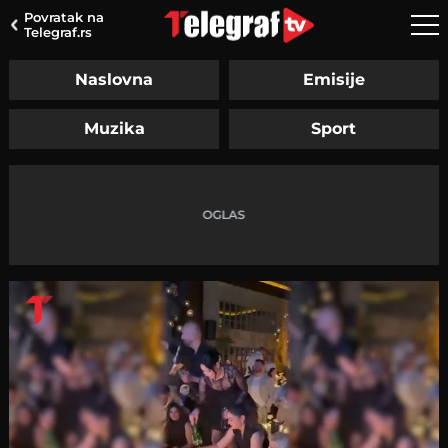
Povratak na
Telegraf.rs
Naslovna
Emisije
Muzika
Sport