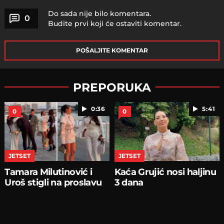
Do sada nije bilo komentara.
0
Budite prvi koji će ostaviti komentar.
POŠALJITE KOMENTAR
PREPORUKA
0:36
5:41
0
0
JETSET
JETSET
Tamara Milutinović i
Kaća Grujić nosi haljinu
Uroš stigli na proslavu
3 dana